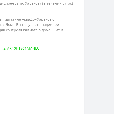
иционера по Харькову (в течении суток)
нет-магазине АкваДомХарьков с
кваДом - Вы получаете надежное
 для контроля климата в домашних и
ngs
,
AR40H18C1AMNEU