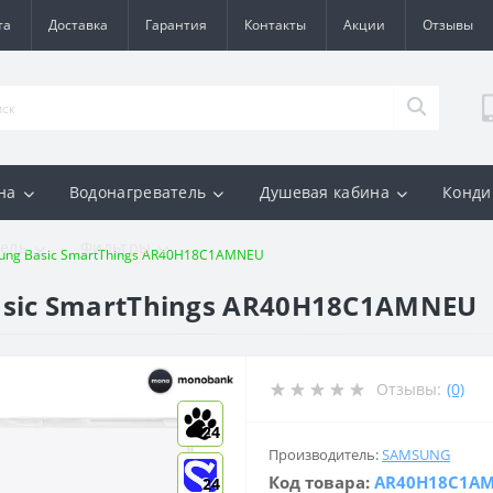
та
Доставка
Гарантия
Контакты
Акции
Отзывы
на
Водонагреватель
Душевая кабина
Конди
ель
Фильтры
ng Basic SmartThings AR40H18C1AMNEU
sic SmartThings AR40H18C1AMNEU
Отзывы:
(0)
24
Производитель:
SAMSUNG
Код товара:
AR40H18C1A
24