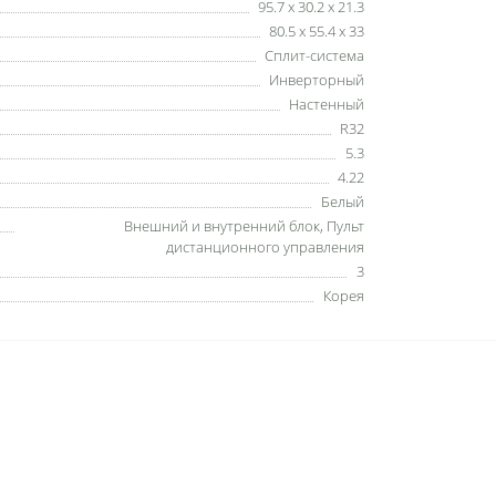
95.7 x 30.2 x 21.3
80.5 x 55.4 x 33
Сплит-система
Инверторный
Настенный
R32
5.3
4.22
Белый
Внешний и внутренний блок, Пульт
дистанционного управления
3
Корея