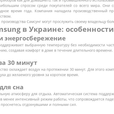
 приборов как для домашнего, так и промышленного использова
большим спросом среди покупателей со всего мира. Они с
лодное время года. Компания наладила производственный пр
ством.
 производства Самсунг могут прослужить своему владельцу боле
sung в Украине: особенности
и энергосбережение
оддерживает выбранную температуру без необходимости част
ию, создавая комфорт в доме в течение длительного времени.
за 30 минут
ство охлаждает воздух на протяжении 30 минут. Для этого ко
уха до желаемого уровня за короткое время.
для сна
льную атмосферу для отдыха. Автоматическая система поддер
в менее интенсивный режим работы, что сопровождается паде
ы проснетесь отдохнувшими и полными сил.