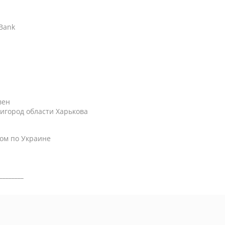
АBank
вен
игород области Харькова
ом по Украине
________