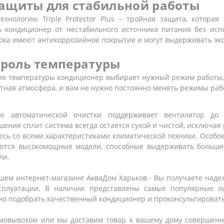
защиты для стабильной работы
хнологию Triple Protector Plus – тройная защита, которая
 кондиционер от нестабильного источника питания без исп
блока имеют антикоррозийное покрытие и могут выдерживать э
роль температуры
ия температуры кондиционер выбирает нужный режим работы, 
тная атмосфера, и вам не нужно постоянно менять режимы раб
ю автоматической очистки поддерживает вентилятор до
шения сплит система всегда остается сухой и чистой, исключая
сь со всеми характеристиками климатической техники. Особо
ются высокомощные модели, способные выдерживать больши
ли.
ем интернет-магазине АкваДом Харьков - Вы получаете надежн
ксплуатации. В наличии представлены самые популярные 
но подобрать качественный кондиционер и проконсультировать 
амовывозом или мы доставим товар к вашему дому совершенно