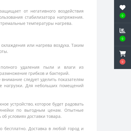
 защищает от негативного воздействия
0
ользования стабилизатора напряжения.
кстремальные температуры нагрева.
0
охлаждения или нагрева воздуха. Таким
оты.
0
 полного удаления пыли и влаги из
 размножение грибков и бактерий.
е внимание следует уделить показателям
е нагрузки. Для небольших помещений
ое устройство, которое будет радовать
линейки по выгодным ценам. Опытные
об условиях доставки товара.
 бесплатно. Доставка в любой город и