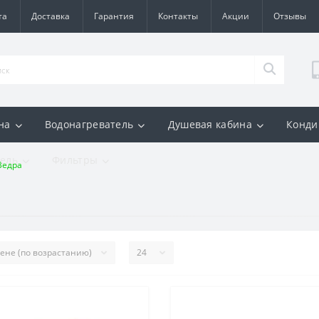
та
Доставка
Гарантия
Контакты
Акции
Отзывы
на
Водонагреватель
Душевая кабина
Конди
ель
Фильтры
Ведра