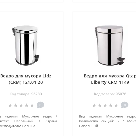
Ведро для мусора Lidz
Ведро для мусора Qta
(CRM) 121.01.20
Liberty CRM 1149
LDORE0120CRM35587
Код товара: 96280
Код товара: 95076
0
0
д изделия:
Мусорное ведро
Вид изделия:
Мусорное ведр
нтаж:
Напольный
Страна
Количество секций:
2
Монт
оизводитель:
Польша
Напольный