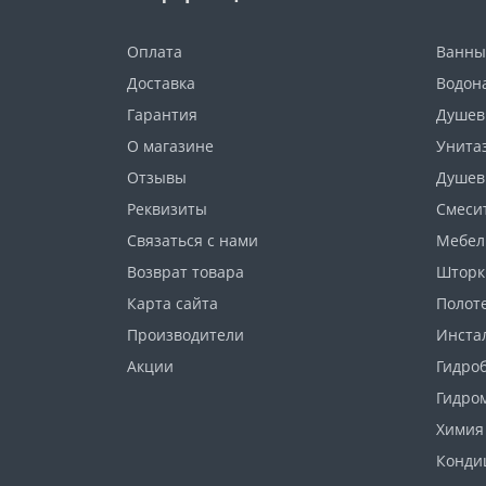
Оплата
Ванны
Доставка
Водон
Гарантия
Душев
О магазине
Унита
Отзывы
Душев
Реквизиты
Смеси
Связаться с нами
Мебел
Возврат товара
Шторк
Карта сайта
Полот
Производители
Инста
Акции
Гидро
Гидро
Химия
Конди