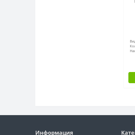
Ви
Ко
На
Информация
Кате