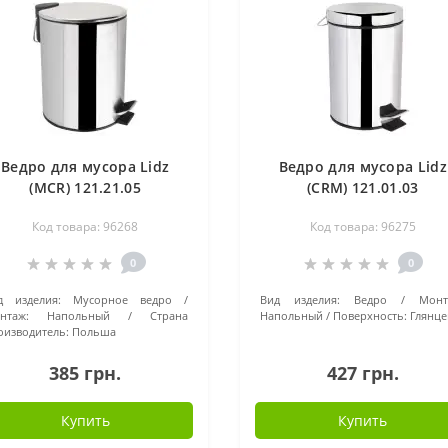
Ведро для мусора Lidz
Ведро для мусора Lidz
(MCR) 121.21.05
(CRM) 121.01.03
LDORE2105CRM35589
LDORE0103CRM35583
Код товара: 96268
Код товара: 96275
0
0
д изделия:
Мусорное ведро
Вид изделия:
Ведро
Монт
нтаж:
Напольный
Страна
Напольный
Поверхность:
Глянце
оизводитель:
Польша
385 грн.
427 грн.
Купить
Купить