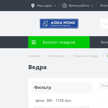
Наш адрес
Время работы
Опла
Каталог товаров
Ван
Меб
Главная
Аксессуары
Коврики и вёдра
Ведра
Фильтр
Цена
385
-
1738
грн.