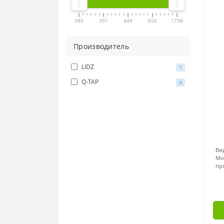
385
391
449
650
1738
Производитель
LIDZ
7
Q-TAP
4
Ви
Мо
пр