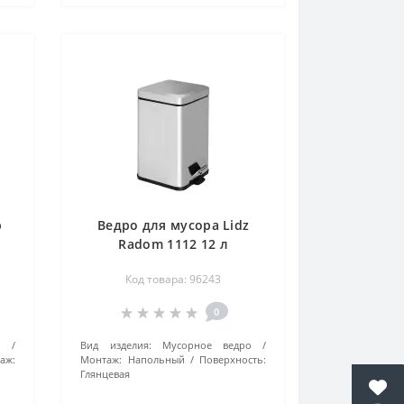
p
Ведро для мусора Lidz
Radom 1112 12 л
LDRAD1112CRM32509
Код товара: 96243
Chrome
0
о
Вид изделия:
Мусорное ведро
аж:
Монтаж:
Напольный
Поверхность:
Глянцевая