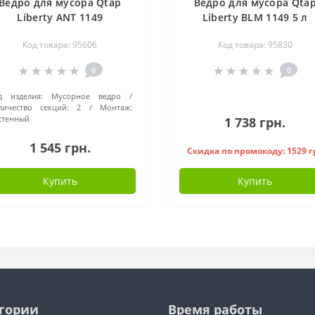
Ведро для мусора Qtap
Ведро для мусора Qta
Liberty ANT 1149
Liberty BLM 1149 5 л
QTLIBBLM1149
Код товара: 95606
Код товара: 95830
0
0
д изделия:
Мусорное ведро
личество секций:
2
Монтаж:
стенный
1 738 грн.
1 545 грн.
Скидка по промокоду: 1529 г
Купить
Купить
гории
Время работы