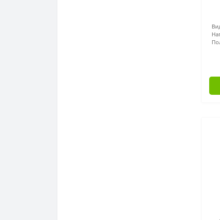
Ви
На
По