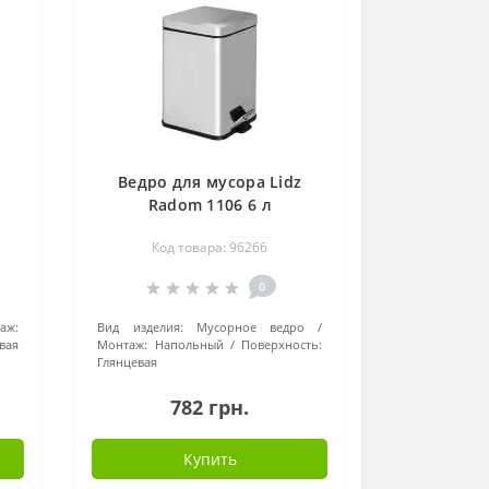
Ведро для мусора Lidz
Radom 1106 6 л
LDRAD1106CRM32508
Код товара: 96266
Chrome
0
аж:
Вид изделия:
Мусорное ведро
вая
Монтаж:
Напольный
Поверхность:
Глянцевая
782 грн.
Купить