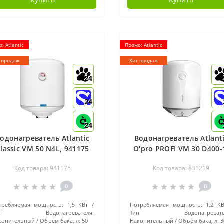
: Atlantic
Промо: Atlantic
 продаж
Хит продаж
24
24
24
одонагреватель Atlantic
Водонагреватель Atlant
lassic VM 50 N4L, 941175
O'pro PROFI VM 30 D400-
M, 831219
Код товара: 941175
Код товара: 831219
0
0
требляемая мощность:
1,5 КВт
Потребляемая мощность:
1,2 КВ
ип Водонагревателя:
Тип Водонагревател
копительный
Объём бака, л:
50
Накопительный
Объём бака, л:
3