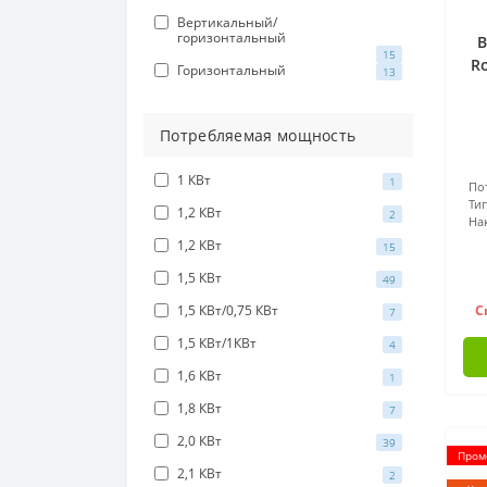
Вертикальный/
горизонтальный
В
15
R
Горизонтальный
13
Потребляемая мощность
1 КВт
1
По
Т
1,2 КВт
2
На
1,2 КВт
15
1,5 КВт
49
1,5 КВт/0,75 КВт
С
7
1,5 КВт/1КВт
4
1,6 КВт
1
1,8 КВт
7
2,0 КВт
39
Промо
2,1 КВт
2