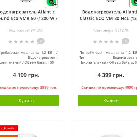
24
одонагреватель Atlantic
Водонагреватель Atlant
ound Eco VMR 50 (1200 W )
Classic ECO VM 80 N4L (1
- 941290
W) 951278
Код товара: 941290
Код товара: 951278
0
0
требляемая мощность:
1,2 КВт
Потребляемая мощность:
1,2 КВ
ип Водонагревателя:
Тип Водонагревател
копительный
Объём бака, л:
50
Накопительный
Объём бака, л:
8
4 199 грн.
4 399 грн.
кидка по промокоду: 3990 грн.
Скидка по промокоду: 4090 г
Купить
Купить
: Atlantic