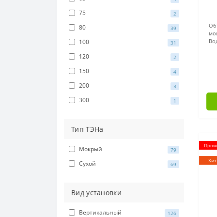
75
2
Об
80
39
мо
Во
100
31
120
2
150
4
200
3
300
1
Тип ТЭНа
Промо
Мокрый
79
Хит
Сухой
69
Вид установки
Вертикальный
126