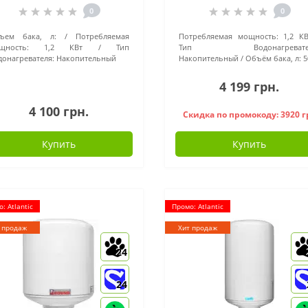
0
0
ъем бака, л:
Потребляемая
Потребляемая мощность:
1,2 КВ
щность:
1,2 КВт
Тип
Тип Водонагревател
донагревателя:
Накопительный
Накопительный
Объём бака, л:
5
4 199 грн.
4 100 грн.
Скидка по промокоду: 3920 г
Купить
Купить
: Atlantic
Промо: Atlantic
 продаж
Хит продаж
24
24