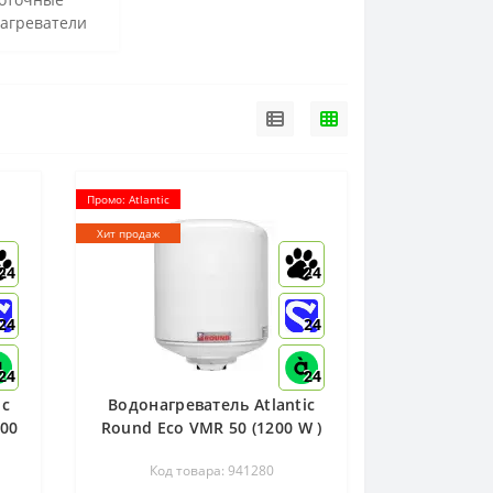
агреватели
Промо: Atlantic
Хит продаж
24
24
24
24
24
24
ic
Водонагреватель Atlantic
200
Round Eco VMR 50 (1200 W )
- 941280
Код товара: 941280