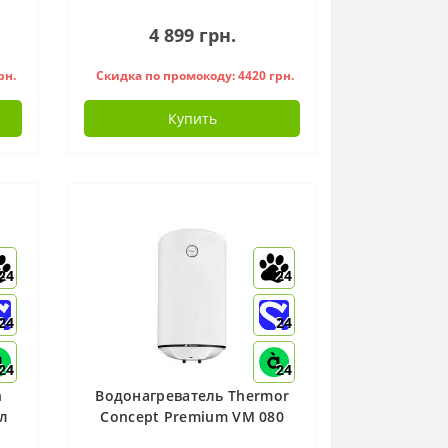
4 899 грн.
рн.
Скидка по промокоду: 4420 грн.
Купить
24
24
24
24
24
24
h
Водонагреватель Thermor
 л
Concept Premium VM 080
D400-1-M (1500W), 251117