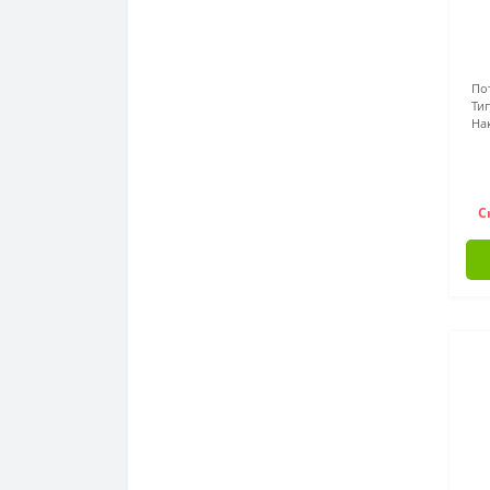
По
Т
На
С