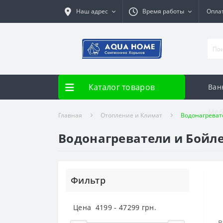
Наш адрес
Время работы
Опла
Каталог товаров
Ван
Меб
Главная
Отопление и Климат
Водонагреват
Водонагреватели и Бойл
Фильтр
Цена
4199
-
47299
грн.
В