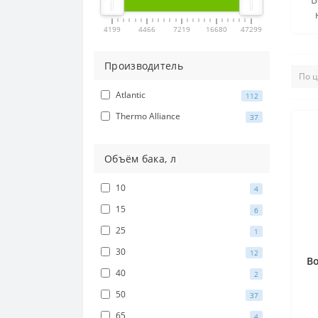
4199
4466
7219
16680
47299
Производитель
Atlantic
112
Thermo Alliance
37
Объём бака, л
10
4
15
6
25
1
30
12
В
40
2
50
37
65
4