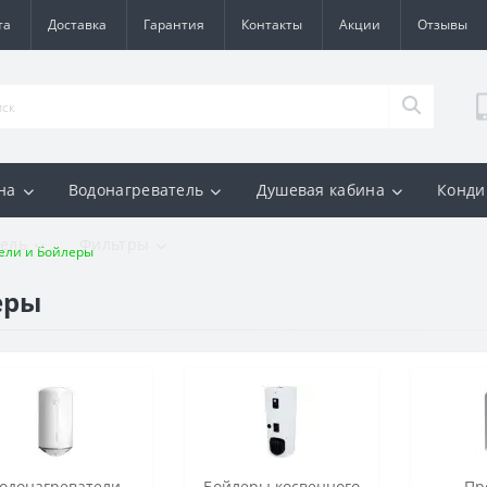
та
Доставка
Гарантия
Контакты
Акции
Отзывы
на
Водонагреватель
Душевая кабина
Конди
ель
Фильтры
ели и Бойлеры
еры
одонагреватели
Бойлеры косвенного
Пр