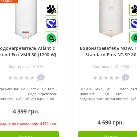
 продаж
24
24
24
одонагреватель Atlantic
Водонагреватель NOVA T
ound Eco VMR 80 (1200 W)
Standard Plus NT-SP 80
- 951276
Код товара: 951276
Код товара: NT-SP80
0
0
требляемая мощность:
1,2 КВт
Объем бака, л:
Потребляе
ип Водонагревателя:
мощность:
1,8 КВт
копительный
Объём бака, л:
80
Водонагревателя:
Накопительный
4 399 грн.
4 590 грн.
кидка по промокоду: 4170 грн.
Купить
Купить