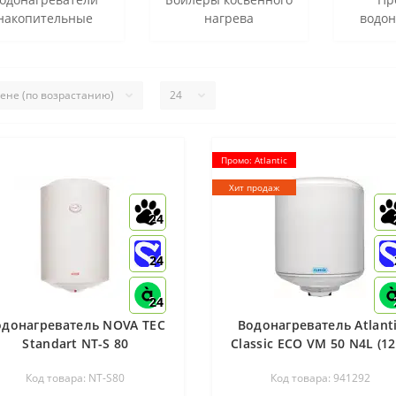
накопительные
нагрева
водон
Промо: Atlantic
Хит продаж
24
24
24
одонагреватель NOVA TEC
Водонагреватель Atlant
Standart NT-S 80
Classic ECO VM 50 N4L (1
W) 941292
Код товара: NT-S80
Код товара: 941292