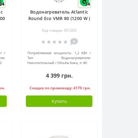
24
24
ic
Водонагреватель Atlantic
200
Round Eco VMR 80 (1200 W )
- 951265
Код товара: 951265
0
т
Потребляемая мощность:
1,2 КВт
я:
Тип Водонагревателя:
0
Накопительный
Объём бака, л:
80
4 399 грн.
рн.
Скидка по промокоду: 4170 грн.
Купить