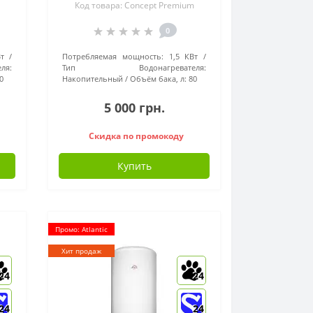
Код товара: Concept Premium
0
т
Потребляемая мощность:
1,5 КВт
я:
Тип Водонагревателя:
0
Накопительный
Объём бака, л:
80
5 000 грн.
Скидка по промокоду
Купить
Промо: Atlantic
Хит продаж
24
24
24
24