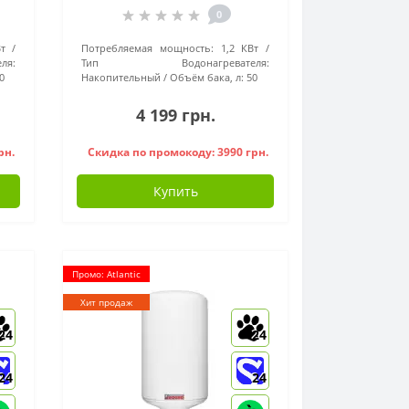
0
т
Потребляемая мощность:
1,2 КВт
я:
Тип Водонагревателя:
0
Накопительный
Объём бака, л:
50
4 199 грн.
рн.
Скидка по промокоду: 3990 грн.
Купить
Промо: Atlantic
Хит продаж
24
24
24
24