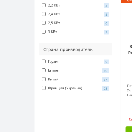
Хит
2,2 КВт
3
2,4 КВт
5
2,5 КВт
6
3 КВт
2
В
Страна-производитель
R
Грузия
9
Египет
10
Китай
37
По
Франция (Украина)
93
Т
На
С