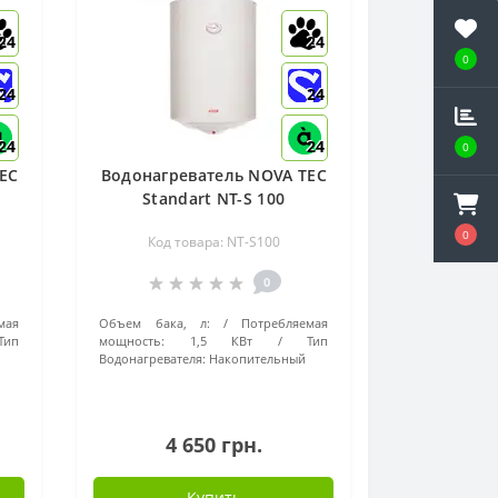
24
24
0
24
24
24
24
0
EC
Водонагреватель NOVA TEC
Standart NT-S 100
0
Код товара: NT-S100
0
мая
Объем бака, л:
Потребляемая
Тип
мощность:
1,5 КВт
Тип
Водонагревателя:
Накопительный
4 650 грн.
Купить