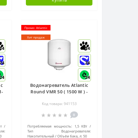
Промо: Atlantic
Хит продаж
24
24
24
24
24
24
ic
Водонагреватель Atlantic
1-
Round VMR 50 ( 1500 W ) -
941153
Код товара: 941153
0
т
Потребляемая мощность:
1,5 КВт
я:
Тип Водонагревателя:
0
Накопительный
Объём бака, л:
50