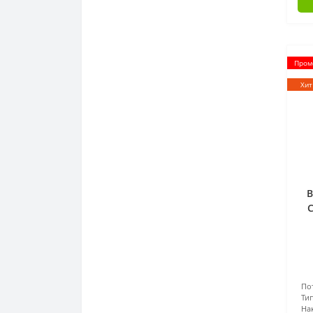
Промо
Хит
В
C
По
Т
На