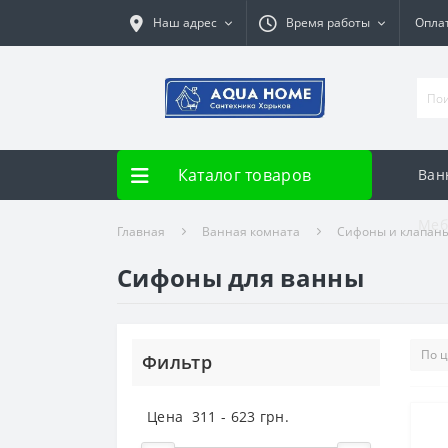
Наш адрес
Время работы
Опла
Каталог товаров
Ван
Меб
Главная
Ванная комната
Сифоны и клапан
Сифоны для ванны
Фильтр
Цена
311
-
623
грн.