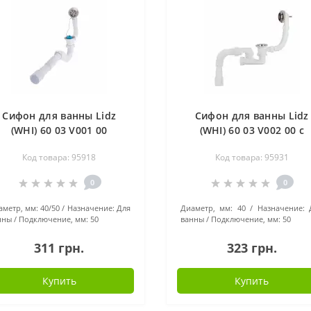
Сифон для ванны Lidz
Сифон для ванны Lidz
(WHI) 60 03 V001 00
(WHI) 60 03 V002 00 с
прямоточный (выход 50
ревизией (выход 50 мм
Код товара: 95918
Код товара: 95931
мм) LW02
LW01
0
0
аметр, мм:
40/50
Назначение:
Для
Диаметр, мм:
40
Назначение:
нны
Подключение, мм:
50
ванны
Подключение, мм:
50
311 грн.
323 грн.
Купить
Купить