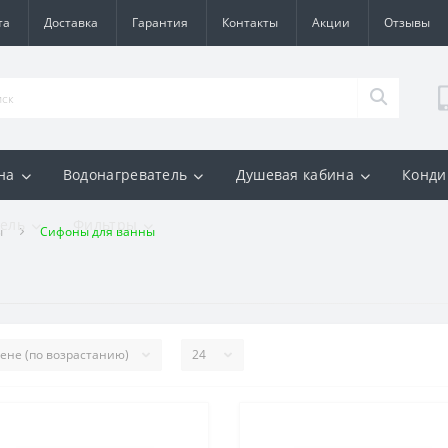
та
Доставка
Гарантия
Контакты
Акции
Отзывы
на
Водонагреватель
Душевая кабина
Конди
ель
Фильтры
ы
Сифоны для ванны