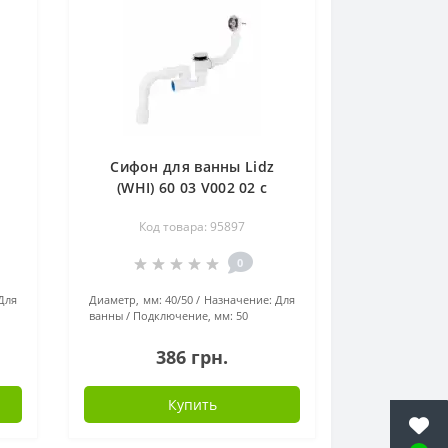
Сифон для ванны Lidz
(WHI) 60 03 V002 02 с
)
ревизией (выход 50 мм)
Код товара: 95897
LW04
0
Для
Диаметр, мм:
40/50
Назначение:
Для
ванны
Подключение, мм:
50
386 грн.
Купить