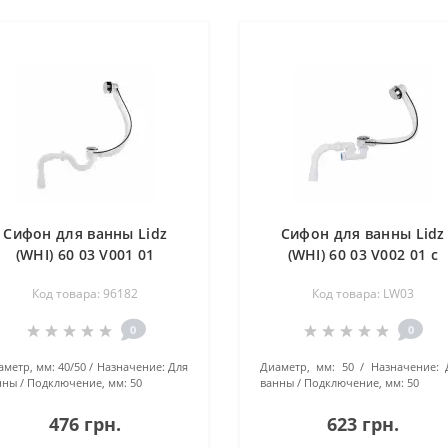
Сифон для ванны Lidz
Сифон для ванны Lidz
(WHI) 60 03 V001 01
(WHI) 60 03 V002 01 с
прямоточный (выход 50
ревизией (выход 50 мм
Код товара: 96182
Код товара: LW03
мм) LW05
LW03
0
0
аметр, мм:
40/50
Назначение:
Для
Диаметр, мм:
50
Назначение:
нны
Подключение, мм:
50
ванны
Подключение, мм:
50
476 грн.
623 грн.