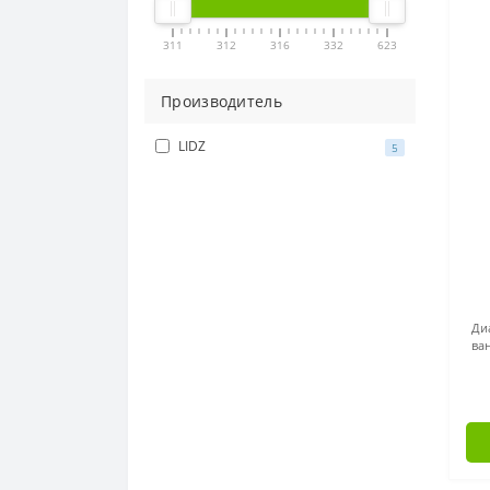
311
312
316
332
623
Производитель
LIDZ
5
Ди
ва