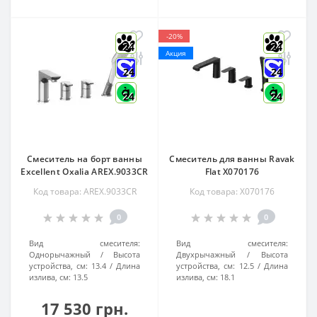
-20%
24
24
Акция
24
24
24
24
Смеситель на борт ванны
Смеситель для ванны Ravak
Excellent Oxalia AREX.9033CR
Flat X070176
Код товара: AREX.9033CR
Код товара: X070176
0
0
Вид смесителя:
Вид смесителя:
Однорычажный
Высота
Двухрычажный
Высота
устройства, см:
13.4
Длина
устройства, см:
12.5
Длина
излива, см:
13.5
излива, см:
18.1
17 530 грн.