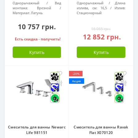
Однорычажный
Вид
Однорычажный
Длина
монтажа:
Врезной
излива, см:
16,5
Излив:
Материал:
Латунь
Стационарный
10 757 грн.
16 065 грн.
12 852 грн.
Есть скидка - получить!
Купить
Купить
-20%
24
24
Акция
24
24
24
24
Смеситель для ванны Newarc
Смеситель для ванны Ravak
Life 981151
Flat X070120