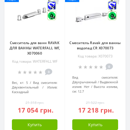
24
24
24
24
Смеситель для ванн RAVAK
Смеситель Ravak для ванны
ДЛЯ ВАННЫ WATERFALL WF,
водопад CR X070073
X070060
Код товара: X070073
Код товара: WATERFALL WF
0
0
Вид смесителя:
Двухрычажный
Выдвижной
Вес, кг:
5
Вид смесителя:
излив:
Нет
Высота излива,
Двухвентильный
Излив:
см:
12.7
Каскадный
21 318 грн.
21 522 грн.
17 054 грн.
17 218 грн.
Купить
Купить