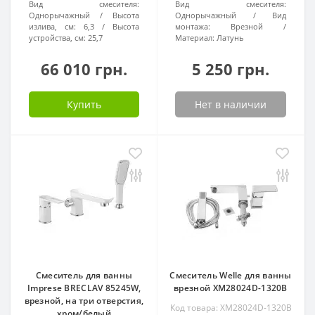
Вид смесителя:
Вид смесителя:
Однорычажный
Высота
Однорычажный
Вид
излива, см:
6,3
Высота
монтажа:
Врезной
устройства, см:
25,7
Материал:
Латунь
66 010 грн.
5 250 грн.
Купить
Нет в наличии
Смеситель для ванны
Смеситель Welle для ванны
Imprese BRECLAV 85245W,
врезной XM28024D-1320B
врезной, на три отверстия,
Код товара: XM28024D-1320B
хром/белый