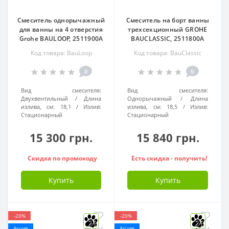
Смеситель однорычажный
Смеситель на борт ванны
для ванны на 4 отверстия
трехсекционный GROHE
Grohe BAULOOP, 2511900A
BAUCLASSIC, 2511800A
Код товара: BauLoop
Код товара: BauClassic
0
0
Вид смесителя:
Вид смесителя:
Двухвентильный
Длина
Однорычажный
Длина
излива, см:
18,1
Излив:
излива, см:
18,5
Излив:
Стационарный
Стационарный
15 300 грн.
15 840 грн.
Скидка по промокоду
Есть скидка - получить!
Купить
Купить
-20%
-20%
24
24
Акция
Акция