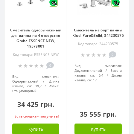
24
24
Смеситель однорычажный
Смеситель на борт ванны
для ванны на 4 отверстия
Kludi Pure&Solid, 344230575
Grohe ESSENCE NEW,
Код товара: 344230575
19578001
Код товара: ESSENCE NEW
0
0
Вид смесителя:
Двухвентильный
Высота
излива, см:
6,4
Длина
Вид смесителя:
излива, см:
17
Однорычажный
Длина
излива, см:
19,7
Излив:
Стационарный
34 425 грн.
35 555 грн.
Есть скидка - получить!
Купить
Купить