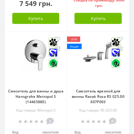
Скидка по промокоду: 8006
7 549 грн.
грн.
Купить
Купить
-20%
24
24
Акция
24
24
24
24
Смеситель для ванны и душа
Смеситель врезной для
Hansgrohe Metropol S
ванны Ravak Rosa RS 025.00
(14465880)
X07P003
Код товара: Metropol S
Код товара: RS 025.00
0
0
Вид смесителя:
Вид смесителя: