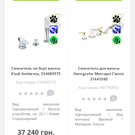
24
24
24
24
24
24
Смеситель на борт ванны
Смеситель для ванны
Kludi Ambienta, 534480575
Hansgrohe Metropol Classic
31441090
Код товара: 534480575
Код товара: METROPOL
0
0
Вид смесителя:
Однорычажный
Высота
Вид смесителя:
устройства, см:
25,7
Излив:
Однорычажный
Вид
Стационарный
монтажа:
Врезной
Материал:
Латунь
37 240 грн.