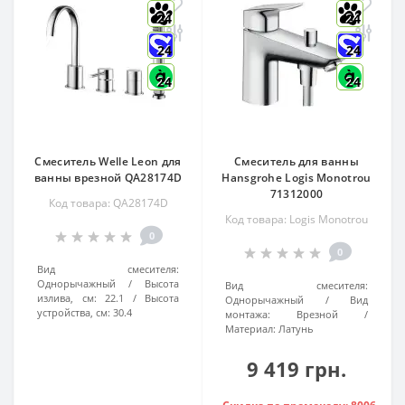
24
24
24
24
24
24
Смеситель Welle Leon для
Смеситель для ванны
ванны врезной QA28174D
Hansgrohe Logis Monotrou
71312000
Код товара: QA28174D
Код товара: Logis Monotrou
0
0
Вид смесителя:
Однорычажный
Высота
Вид смесителя:
излива, см:
22.1
Высота
Однорычажный
Вид
устройства, см:
30.4
монтажа:
Врезной
Материал:
Латунь
9 419 грн.