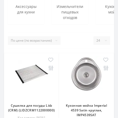
Аксессуары
Измельчители
Кухон
для кухни
пищевых
мойк
отходов
Сушилка для посуды Lidz
Кухонная мойка Imperial
(CRM) (LIDZCRM1122000000)
4539 Satin круглая,
IMP4539SAT
Код товара: 96061