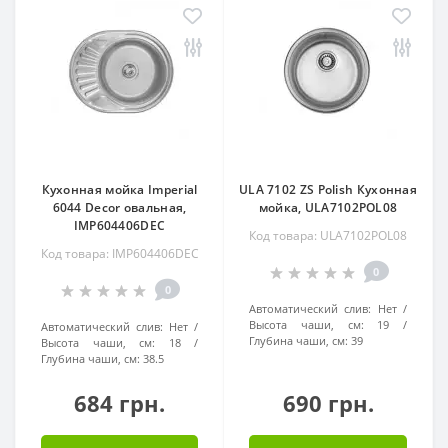
Кухонная мойка Imperial
ULA 7102 ZS Polish Кухонная
6044 Decor овальная,
мойка, ULA7102POL08
IMP604406DEC
Код товара: ULA7102POL08
Код товара: IMP604406DEC
0
0
Автоматический слив:
Нет
Высота чаши, см:
19
Автоматический слив:
Нет
Глубина чаши, см:
39
Высота чаши, см:
18
Глубина чаши, см:
38.5
684 грн.
690 грн.