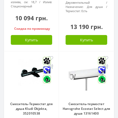
излива, см:
18,7
Излив:
Двухвентильный
Стационарный
Назначение:
Для душа
Термостат:
Есть
10 094 грн.
13 190 грн.
Скидка по промокоду
Купить
Купить
24
24
24
24
24
24
Смеситель-Термостат для
Смеситель-термостат
душа Kludi Objekta,
Hansgrohe Ecostat Select для
352010538
душа 13161400