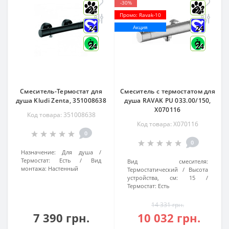
-30%
24
24
Промо: Ravak-10
24
Акция
24
24
24
Смеситель-Термостат для
Смеситель с термостатом для
душа Kludi Zenta, 351008638
душа RAVAK PU 033.00/150,
X070116
Код товара: 351008638
Код товара: X070116
0
0
Назначение:
Для душа
Термостат:
Есть
Вид
Вид смесителя:
монтажа:
Настенный
Термостатический
Высота
устройства, см:
15
Термостат:
Есть
14 331 грн.
7 390 грн.
10 032 грн.