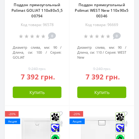
Поддон прямоугольный
Поддон прямоугольный
Polimat GOLIAT 110x80x5,5
Polimat WEST New 110x90x5
00794
00346
Код товара: 96578
Код товара: 96669
0
0
Диаметр слива, мм:
90
Диаметр слива, мм:
90
Длина, см:
100
Серия:
Длина, см:
110
Серия:
WEST
GOLIAT
New
9 240 грн.
9 240 грн.
7 392 грн.
7 392 грн.
Купить
Купить
-20%
-20%
24
24
Акция
Акция
24
24