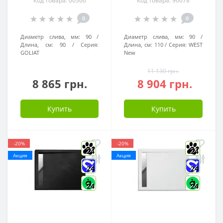
Код товара: 00366
Код товара: 96678
0
0
Диаметр слива, мм:
90
Диаметр слива, мм:
90
Длина, см:
90
Серия:
Длина, см:
110
Серия:
WEST
GOLIAT
New
11 130 грн.
8 865 грн.
8 904 грн.
Купить
Купить
-20%
-20%
24
24
Акция
Акция
24
24
24
24