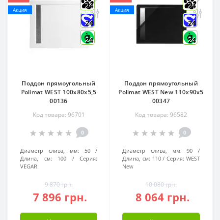
24
24
Акция
Акция
24
24
24
24
Поддон прямоугольный
Поддон прямоугольный
Polimat WEST 100x80x5,5
Polimat WEST New 110x90x5
00136
00347
Код товара: 96701
Код товара: 96582
0
0
Диаметр слива, мм:
50
Диаметр слива, мм:
90
Длина, см:
100
Серия:
Длина, см:
110
Серия:
WEST
VEGAR
New
9 870 грн.
10 080 грн.
7 896 грн.
8 064 грн.