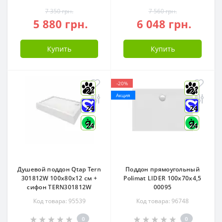
7 350 грн.
7 560 грн.
5 880 грн.
6 048 грн.
Купить
Купить
-20%
24
24
Акция
24
24
24
24
Душевой поддон Qtap Tern
Поддон прямоугольный
301812W 100x80x12 см +
Polimat LIDER 100x70x4,5
сифон TERN301812W
00095
Код товара: 95539
Код товара: 96748
0
0