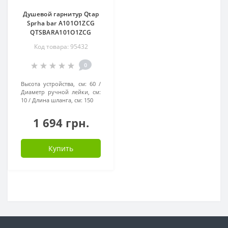
Душевой гарнитур Qtap
Sprha bar A101O1ZCG
QTSBARA101O1ZCG
Код товара: 95432
0
Высота устройства, см:
60
Диаметр ручной лейки, см:
10
Длина шланга, см:
150
1 694 грн.
Купить