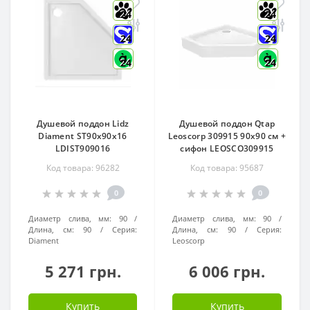
24
24
24
24
24
24
Душевой поддон Lidz
Душевой поддон Qtap
Diament ST90x90x16
Leoscorp 309915 90х90 см +
LDIST909016
сифон LEOSCO309915
Код товара: 96282
Код товара: 95687
0
0
Диаметр слива, мм:
90
Диаметр слива, мм:
90
Длина, см:
90
Серия:
Длина, см:
90
Серия:
Diament
Leoscorp
5 271 грн.
6 006 грн.
Купить
Купить