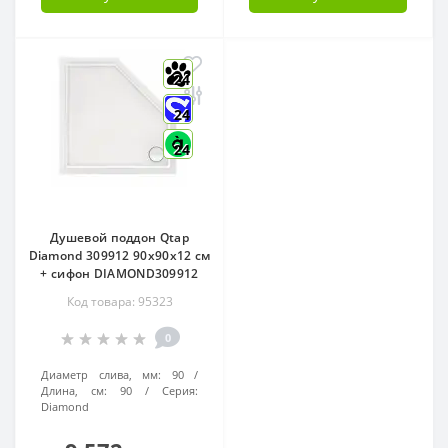
24
24
24
Душевой поддон Qtap
Diamond 309912 90x90x12 см
+ сифон DIAMOND309912
Код товара: 95323
0
Диаметр слива, мм:
90
Длина, см:
90
Серия:
Diamond