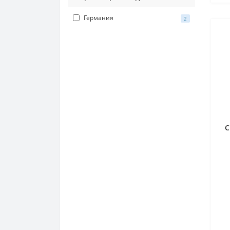
Германия
2
С