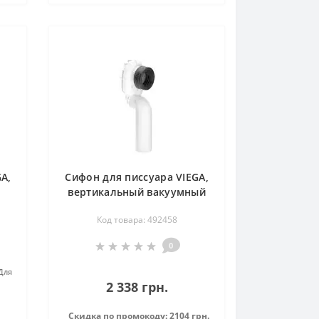
A,
Сифон для писсуара VIEGA,
вертикальный вакуумный
д
492458
Код товара: 492458
0
Для
2 338 грн.
Скидка по промокоду: 2104 грн.