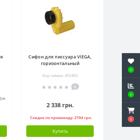
ля
Сифон для писсуара VIEGA,
горизонтальный
вакуумный
0
Код товара: 492465
0
0
Для
2 338 грн.
Скидка по промокоду: 2104 грн.
0
Купить