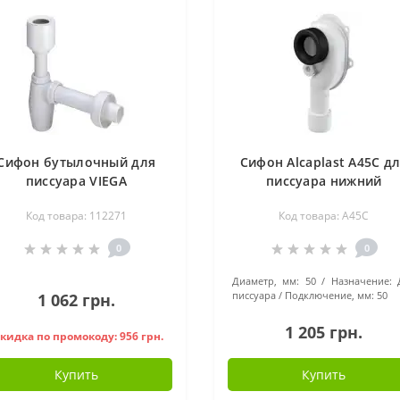
Сифон бутылочный для
Сифон Alcaplast A45C д
писсуара VIEGA
писсуара нижний
Код товара: 112271
Код товара: A45C
0
0
Диаметр, мм:
50
Назначение:
писсуара
Подключение, мм:
50
1 062 грн.
1 205 грн.
кидка по промокоду: 956 грн.
Купить
Купить