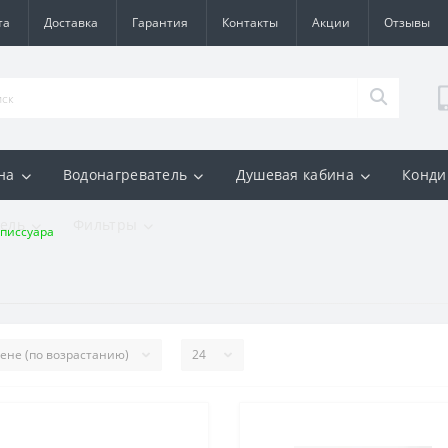
та
Доставка
Гарантия
Контакты
Акции
Отзывы
на
Водонагреватель
Душевая кабина
Конди
ель
Фильтры
 писсуара