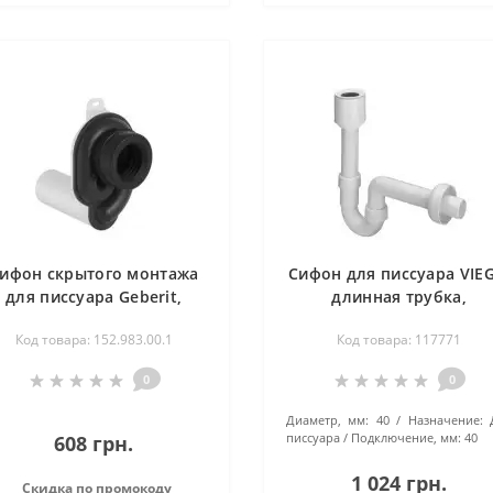
ифон скрытого монтажа
Сифон для писсуара VIEG
для писсуара Geberit,
длинная трубка,
горизонтальный выпуск
горизонтальный отво
Код товара: 152.983.00.1
Код товара: 117771
0
0
Диаметр, мм:
40
Назначение:
писсуара
Подключение, мм:
40
608 грн.
1 024 грн.
Скидка по промокоду