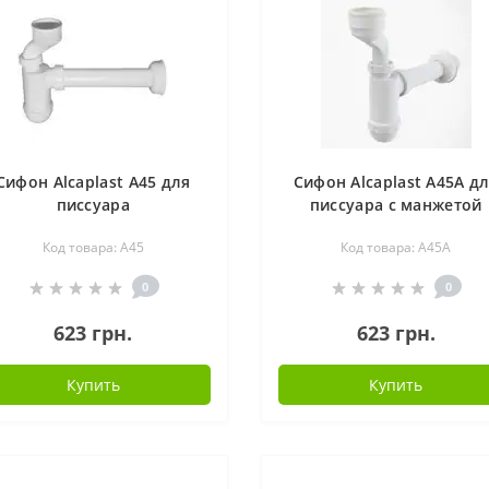
Сифон Alcaplast A45 для
Сифон Alcaplast A45A д
писсуара
писсуара с манжетой
Код товара: A45
Код товара: A45A
0
0
623 грн.
623 грн.
Купить
Купить