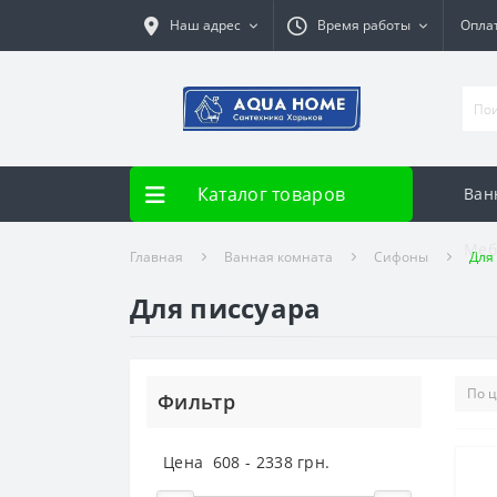
Наш адрес
Время работы
Опла
Каталог товаров
Ван
Меб
Главная
Ванная комната
Сифоны
Для
Для писсуара
Фильтр
Цена
608
-
2338
грн.