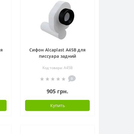
ля
Сифон Alcaplast A45B для
писсуара задний
Код товара: A45B
0
905 грн.
Купить