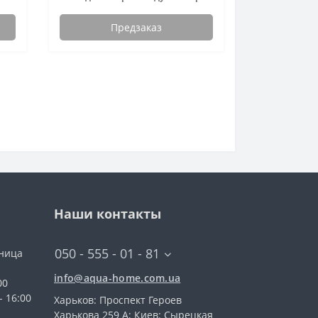
Предзаказ
Наши контакты
050 - 555 - 01 - 81
тница
info@aqua-home.com.ua
00
- 16:00
Харьков: Проспект Героев
Харькова 259 А; Киев: Сырецкая