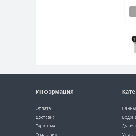
Информация
Кате
Оплата
Ванны
Доставка
Водон
Гарантия
Душев
О магазине
Унита