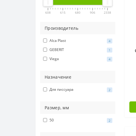
608
615
680
906
2338
Производитель
Alca Plast
4
GEBERIT
1
Viega
4
Назначение
Для писсуара
2
Размер, мм
50
2