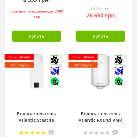
32 599 грн.
Скидка по промокоду: 7500
26 650 грн.
грн.
Купить
Купить
Промо: Atlantic
Промо: Atlantic
24
24
Хит продаж
Хит продаж
24
24
24
24
Водонагреватель
Водонагреватель
Atlantic Steatite
Atlantic Round VMR
Cube VM 50 S3 C
80 ( 1500 W ) -
6
0
1500W, - 841286
951136