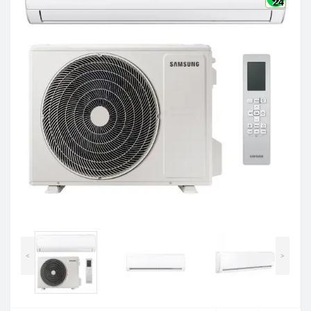
24
<
>