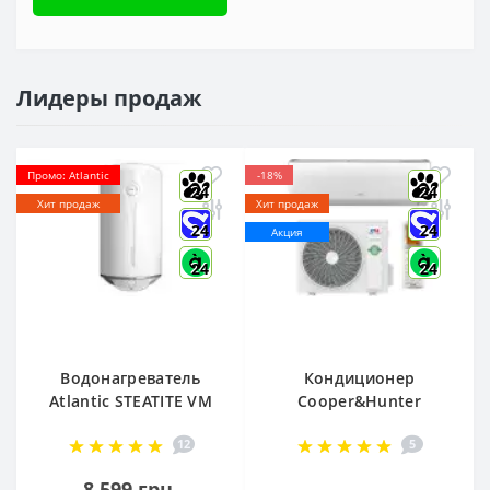
Лидеры продаж
Промо: Atlantic
-18%
24
24
Хит продаж
Хит продаж
24
24
Акция
24
24
Водонагреватель
Кондиционер
Atlantic STEATITE VM
Cooper&Hunter
080 D400-2-BC, -
Arctic R32 CH-
12
5
851188
S12FTXLA2-NG (WI-
FI)
8 599 грн.