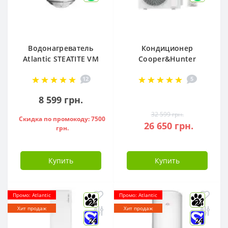
Водонагреватель
Кондиционер
Atlantic STEATITE VM
Cooper&Hunter
080 D400-2-BC, -
Arctic R32 CH-
12
5
851188
S12FTXLA2-NG (WI-
FI)
8 599 грн.
32 599 грн.
Скидка по промокоду: 7500
26 650 грн.
грн.
Купить
Купить
Промо: Atlantic
Промо: Atlantic
24
24
Хит продаж
Хит продаж
24
24