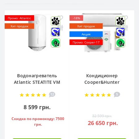
Промо: Atlantic
-18%
24
24
Хит продаж
Хит продаж
24
24
Акция
Промо: Cooper-17
24
24
Водонагреватель
Кондиционер
Atlantic STEATITE VM
Cooper&Hunter
080 D400-2-BC, -
Arctic R32 CH-
12
5
851188
S12FTXLA2-NG (WI-
FI)
8 599 грн.
32 599 грн.
Скидка по промокоду: 7500
26 650 грн.
грн.