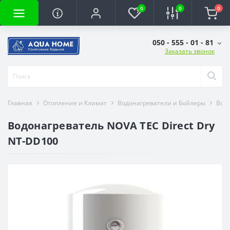
0
0
0
050 - 555 - 01 - 81
Заказать звонок
Главная
Отопление и Климат
Водонагреватели и Бойлеры
Вод
Водонагреватель NOVA TEC Direct Dry
NT-DD100