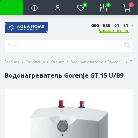
0
0
0
050 - 555 - 01 - 81
Заказать звонок
Главная
Отопление и Климат
Водонагреватели и Бойлеры
Про
Водонагреватель Gorenje GT 15 U/B9