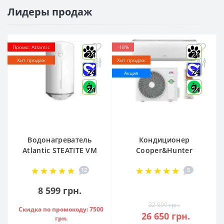
Лидеры продаж
Промо: Atlantic
-18%
24
24
Хит продаж
Хит продаж
24
24
Акция
24
24
Водонагреватель
Кондиционер
Atlantic STEATITE VM
Cooper&Hunter
080 D400-2-BC, -
Arctic R32 CH-
12
5
851188
S12FTXLA2-NG (WI-
FI)
8 599 грн.
32 599 грн.
Скидка по промокоду: 7500
26 650 грн.
грн.