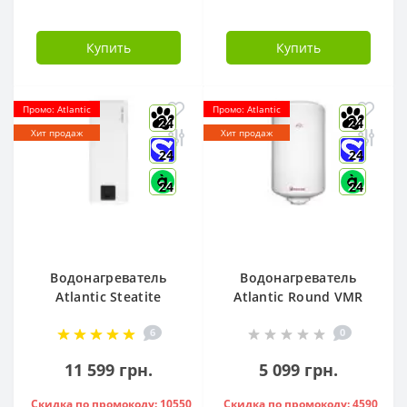
Купить
Купить
Промо: Atlantic
Промо: Atlantic
24
24
Хит продаж
Хит продаж
24
24
24
24
Водонагреватель
Водонагреватель
Atlantic Steatite
Atlantic Round VMR
Cube VM 50 S3 C
80 ( 1500 W ) -
6
0
1500W, - 841286
951136
11 599 грн.
5 099 грн.
Скидка по промокоду: 10550
Скидка по промокоду: 4590