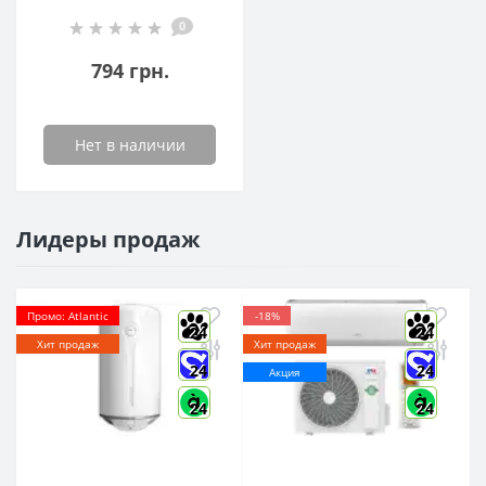
VOLLE LU-20
0
794 грн.
Нет в наличии
Лидеры продаж
Промо: Atlantic
-18%
24
24
Хит продаж
Хит продаж
24
24
Акция
24
24