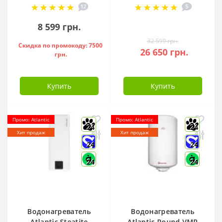
12
5
851188
S12FTXLA2-NG (WI-
FI)
8 599 грн.
32 599 грн.
Скидка по промокоду: 7500
26 650 грн.
грн.
Купить
Купить
Промо: Atlantic
Промо: Atlantic
24
24
Хит продаж
Хит продаж
24
24
24
24
Водонагреватель
Водонагреватель
Atlantic Steatite
Atlantic Round VMR