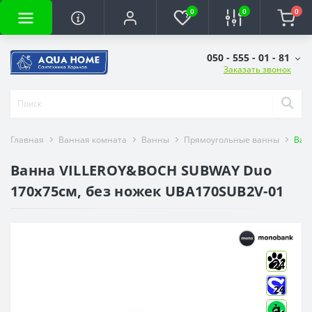
0
0
0
050 - 555 - 01 - 81
Заказать звонок
Главная
Ванная комната
Ванны
Прямоугольные ванны
Ван
Ванна VILLEROY&BOCH SUBWAY Duo
170x75см, без ножек UBA170SUB2V-01
24
24