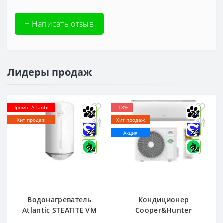
+ Написать отзыв
Лидеры продаж
Промо: Atlantic
-18%
24
24
Хит продаж
Хит продаж
24
24
Акция
24
24
Водонагреватель
Кондиционер
Atlantic STEATITE VM
Cooper&Hunter
080 D400-2-BC, -
Arctic R32 CH-