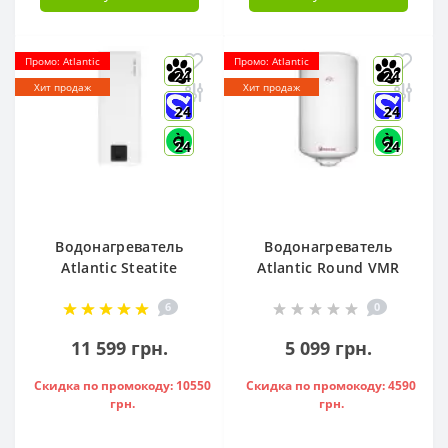
Промо: Atlantic
Промо: Atlantic
24
24
Хит продаж
Хит продаж
24
24
24
24
Водонагреватель
Водонагреватель
Atlantic Steatite
Atlantic Round VMR
Cube VM 50 S3 C
80 ( 1500 W ) -
6
0
1500W, - 841286
951136
11 599 грн.
5 099 грн.
Скидка по промокоду: 10550
Скидка по промокоду: 4590
грн.
грн.