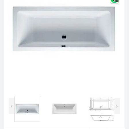
24
<
>