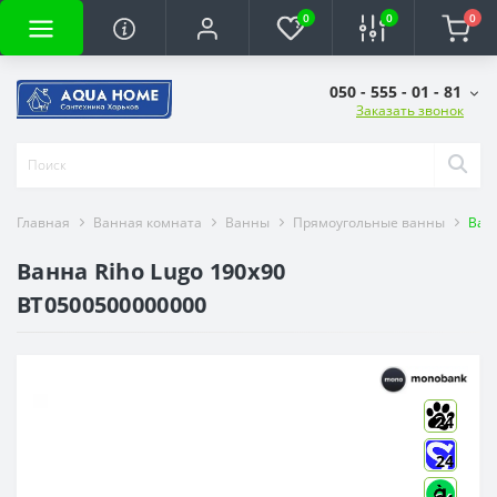
0
0
0
050 - 555 - 01 - 81
Заказать звонок
Главная
Ванная комната
Ванны
Прямоугольные ванны
Ван
Ванна Riho Lugo 190x90
BT0500500000000
24
24