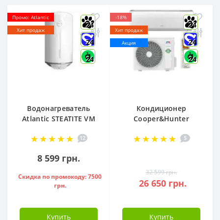
Промо: Atlantic
-18%
24
24
Хит продаж
Хит продаж
24
24
Акция
24
24
Водонагреватель
Кондиционер
Atlantic STEATITE VM
Cooper&Hunter
080 D400-2-BC, -
Arctic R32 CH-
12
5
851188
S12FTXLA2-NG (WI-
FI)
8 599 грн.
32 599 грн.
Скидка по промокоду: 7500
26 650 грн.
грн.
Купить
Купить