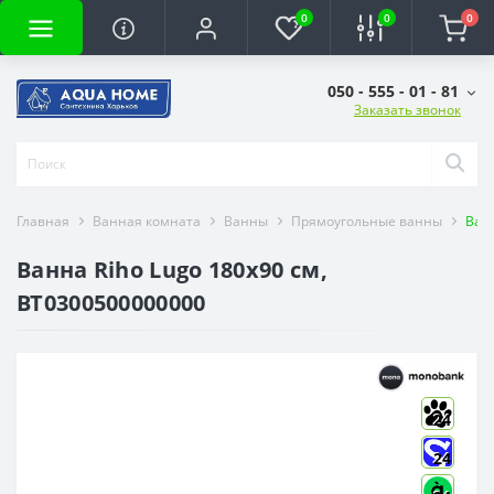
0
0
0
050 - 555 - 01 - 81
Заказать звонок
Главная
Ванная комната
Ванны
Прямоугольные ванны
Ванн
Ванна Riho Lugo 180x90 см,
BT0300500000000
24
24