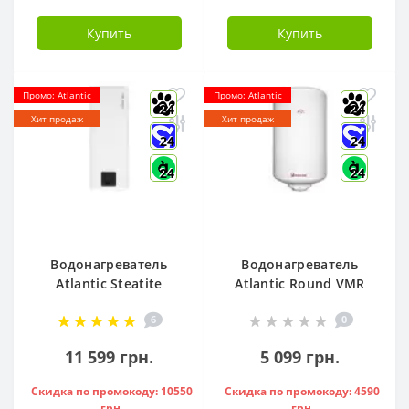
Купить
Купить
Промо: Atlantic
Промо: Atlantic
24
24
Хит продаж
Хит продаж
24
24
24
24
Водонагреватель
Водонагреватель
Atlantic Steatite
Atlantic Round VMR
Cube VM 50 S3 C
80 ( 1500 W ) -
6
0
1500W, - 841286
951136
11 599 грн.
5 099 грн.
Скидка по промокоду: 10550
Скидка по промокоду: 4590
грн.
грн.