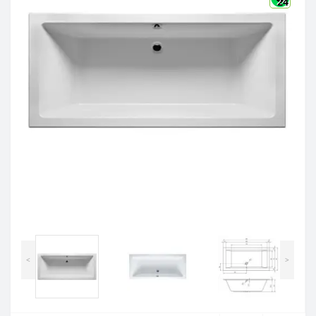
24
<
>