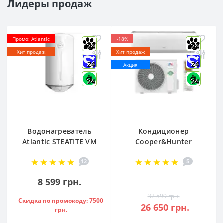
Лидеры продаж
Промо: Atlantic
-18%
24
24
Хит продаж
Хит продаж
24
24
Акция
24
24
Водонагреватель
Кондиционер
Atlantic STEATITE VM
Cooper&Hunter
080 D400-2-BC, -
Arctic R32 CH-
12
5
851188
S12FTXLA2-NG (WI-
FI)
8 599 грн.
32 599 грн.
Скидка по промокоду: 7500
26 650 грн.
грн.