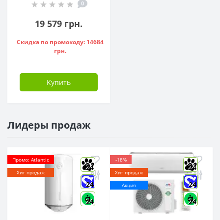
0
A34H242000
19 579 грн.
Скидка по промокоду: 14684
грн.
Купить
Лидеры продаж
Промо: Atlantic
-18%
24
24
Хит продаж
Хит продаж
24
24
Акция
24
24