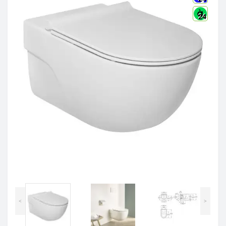
24
<
>