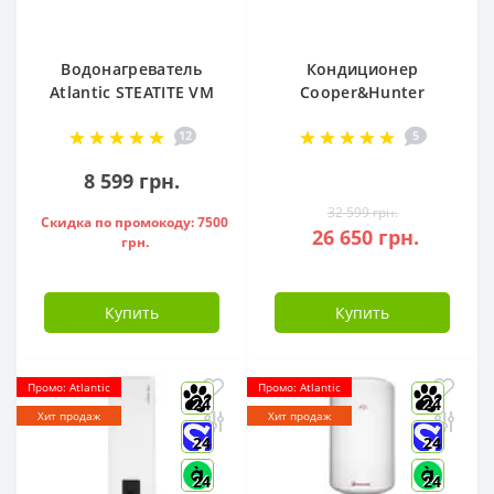
Водонагреватель
Кондиционер
Atlantic STEATITE VM
Cooper&Hunter
080 D400-2-BC, -
Arctic R32 CH-
12
5
851188
S12FTXLA2-NG (WI-
FI)
8 599 грн.
32 599 грн.
Скидка по промокоду: 7500
26 650 грн.
грн.
Купить
Купить
Промо: Atlantic
Промо: Atlantic
24
24
Хит продаж
Хит продаж
24
24
24
24