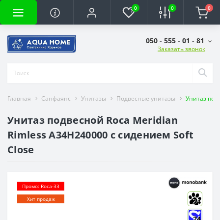
0
0
0
050 - 555 - 01 - 81
Заказать звонок
Главная
Санфаянс
Унитазы
Подвесные унитазы
Унитаз подв
Унитаз подвесной Roca Meridian
Rimless A34H240000 с сидением Soft
Close
Промо: Roca-33
Хит продаж
24
24