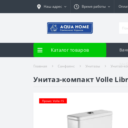
Наш адрес
Время работы
Опла
Каталог товаров
Ван
Меб
Главная
Санфаянс
Унитазы
Унитаз-ко
Унитаз-компакт Volle Libr
Промо: Volle-15