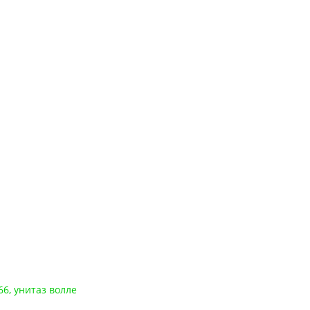
66
,
унитаз волле