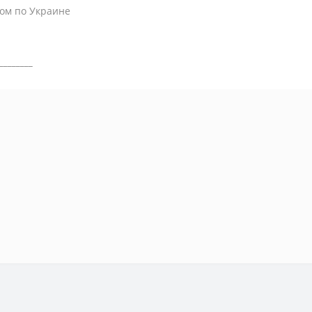
ом по Украине
________