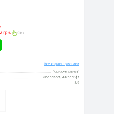
5
2 грн.
Click
Все характеристики
Горизонтальный
Дюропласт, микролифт
3/6