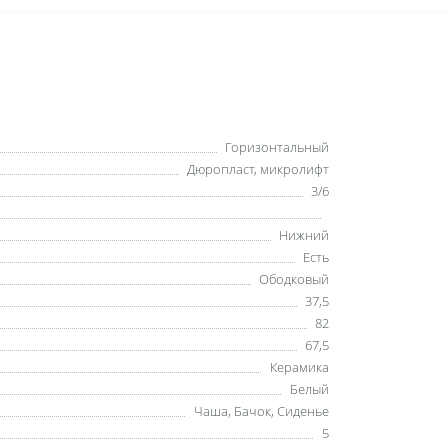
Горизонтальный
Дюропласт, микролифт
3/6
Нижний
Есть
Ободковый
37,5
82
67,5
Керамика
Белый
Чаша, Бачок, Сиденье
5