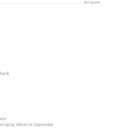
Испания
АBank
вен
игород области Харькова