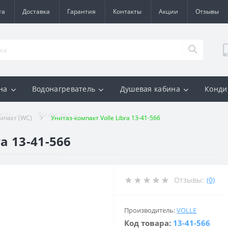
та
Доставка
Гарантия
Контакты
Акции
Отзывы
на
Водонагреватель
Душевая кабина
Конди
ель
Фильтры
мпакт (WC)
Унитаз-компакт Volle Libra 13-41-566
a 13-41-566
Отзывы:
(0)
Производитель:
VOLLE
Код товара:
13-41-566