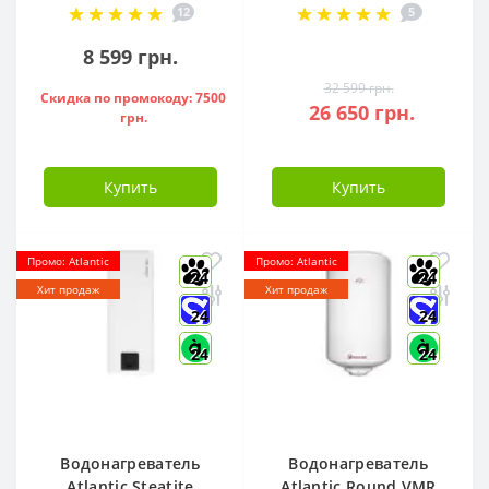
12
5
851188
S12FTXLA2-NG (WI-
FI)
8 599 грн.
32 599 грн.
Скидка по промокоду: 7500
26 650 грн.
грн.
Купить
Купить
Промо: Atlantic
Промо: Atlantic
24
24
Хит продаж
Хит продаж
24
24
24
24
Водонагреватель
Водонагреватель
Atlantic Steatite
Atlantic Round VMR