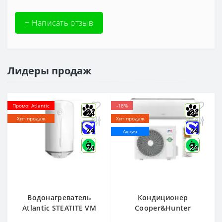
+ Написать отзыв
Лидеры продаж
Промо: Atlantic
-18%
24
24
Хит продаж
Хит продаж
24
24
Акция
24
24
Водонагреватель
Кондиционер
Atlantic STEATITE VM
Cooper&Hunter
080 D400-2-BC, -
Arctic R32 CH-