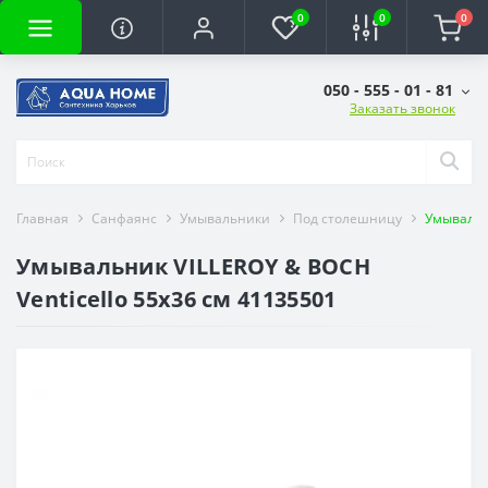
0
0
0
050 - 555 - 01 - 81
Заказать звонок
Главная
Санфаянс
Умывальники
Под столешницу
Умывальни
Умывальник VILLEROY & BOCH
Venticello 55х36 см 41135501