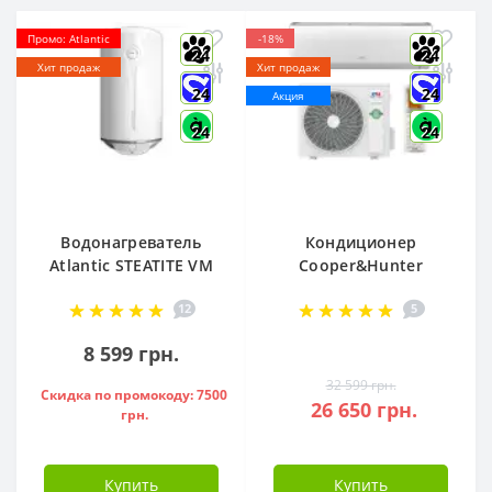
Промо: Atlantic
-18%
24
24
Хит продаж
Хит продаж
24
24
Акция
24
24
Водонагреватель
Кондиционер
Atlantic STEATITE VM
Cooper&Hunter
080 D400-2-BC, -
Arctic R32 CH-
12
5
851188
S12FTXLA2-NG (WI-
FI)
8 599 грн.
32 599 грн.
Скидка по промокоду: 7500
26 650 грн.
грн.
Купить
Купить