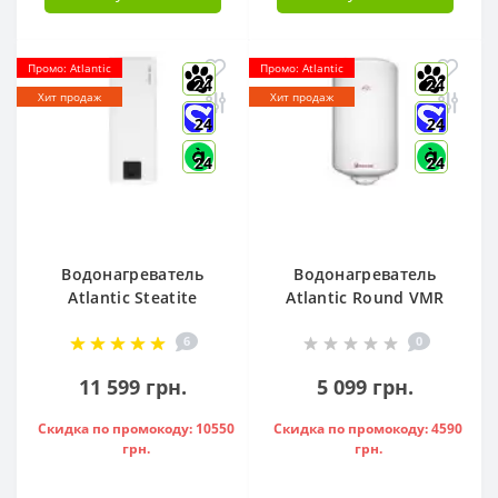
Промо: Atlantic
Промо: Atlantic
24
24
Хит продаж
Хит продаж
24
24
24
24
Водонагреватель
Водонагреватель
Atlantic Steatite
Atlantic Round VMR
Cube VM 50 S3 C
80 ( 1500 W ) -
6
0
1500W, - 841286
951136
11 599 грн.
5 099 грн.
Скидка по промокоду: 10550
Скидка по промокоду: 4590
грн.
грн.