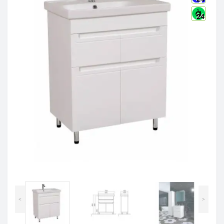
24
<
>