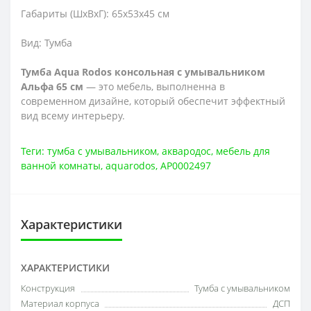
Габариты (ШхВхГ): 65
х53х45 см
Вид: Тумба
Тумба Aqua Rodos консольная с умывальником
Альфа 65 см
— это мебель, выполненна в
современном дизайне, который обеспечит эффектный
вид всему интерьеру.
Теги:
тумба с умывальником
,
аквародос
,
мебель для
ванной комнаты
,
aquarodos
,
АР0002497
Характеристики
ХАРАКТЕРИСТИКИ
Конструкция
Тумба с умывальником
Материал корпуса
ДСП