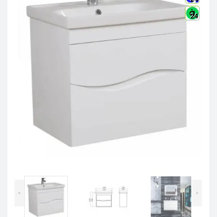
24
<
>