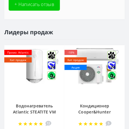
+ Написать отзыв
Лидеры продаж
Промо: Atlantic
-18%
24
24
Хит продаж
Хит продаж
24
24
Акция
24
24
Водонагреватель
Кондиционер
Atlantic STEATITE VM
Cooper&Hunter
080 D400-2-BC, -
Arctic R32 CH-
12
5
851188
S12FTXLA2-NG (WI-