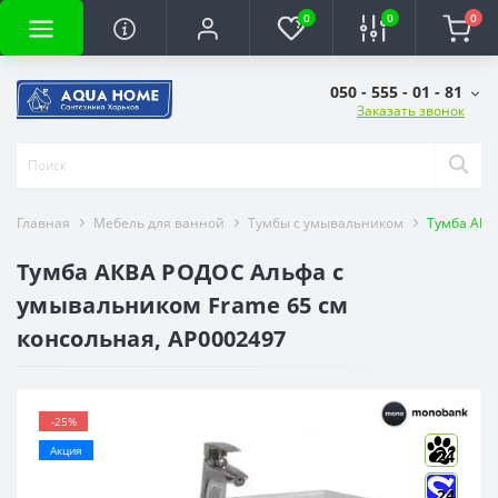
0
0
0
050 - 555 - 01 - 81
Заказать звонок
Главная
Мебель для ванной
Тумбы с умывальником
Тумба АКВ
Тумба АКВА РОДОС Альфа с
умывальником Frame 65 см
консольная, АР0002497
-25%
Акция
24
24