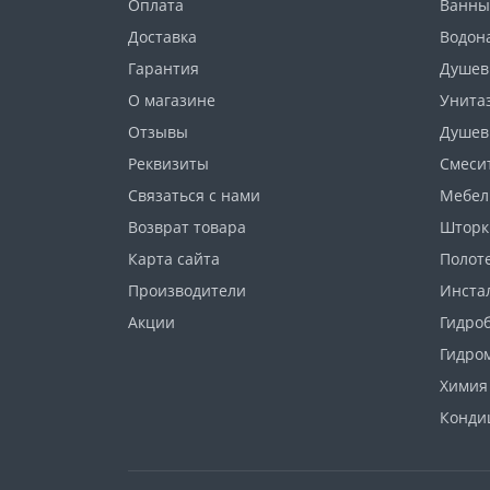
Оплата
Ванны
Доставка
Водон
Гарантия
Душев
О магазине
Унита
Отзывы
Душев
Реквизиты
Смеси
Связаться с нами
Мебел
Возврат товара
Шторк
Карта сайта
Полот
Производители
Инста
Акции
Гидро
Гидро
Химия
Конди