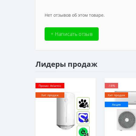
Нет отзывов об этом товаре.
+ Написать отзыв
Лидеры продаж
Промо: Atlantic
-18%
Хит продаж
Хит продаж
Акция
24
24
24