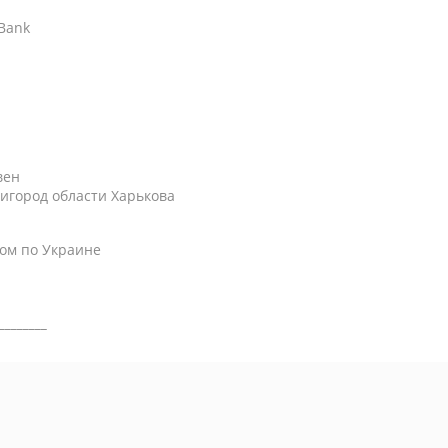
АBank
вен
игород области Харькова
ом по Украине
________