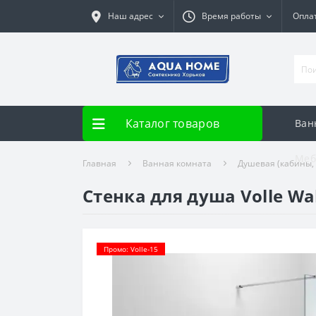
Наш адрес
Время работы
Опла
Каталог товаров
Ван
Меб
Главная
Ванная комната
Душевая (кабины,
Стенка для душа Volle Wal
Промо: Volle-15