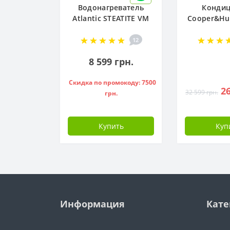
Водонагреватель
Конди
Atlantic STEATITE VM
Cooper&Hun
080 D400-2-BC, -
R32 CH-S
851188
NG (W
12
8 599 грн.
Скидка по промокоду: 7500
26
32 599 грн.
грн.
Купить
Куп
Информация
Кате