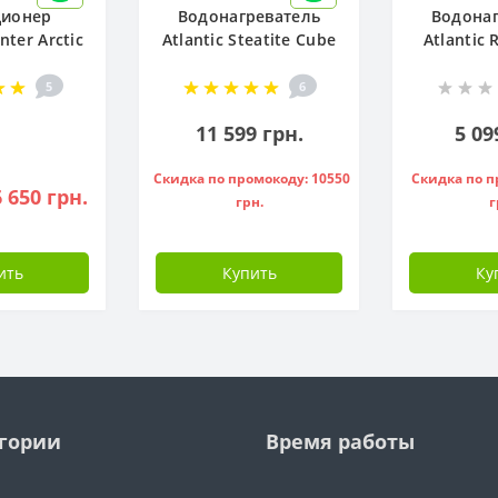
ционер
Водонагреватель
Водонаг
ter Arctic
Atlantic Steatite Cube
Atlantic
12FTXLA2-
VM 50 S3 C 1500W, -
80 ( 1500 
I-FI)
841286
5
6
11 599 грн.
5 09
Скидка по промокоду: 10550
Скидка по п
 650 грн.
грн.
г
ить
Купить
Ку
гории
Время работы