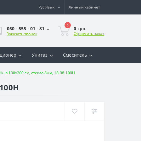
Рус
Язык
Личный кабинет
0
0 грн.
050 - 555 - 01 - 81
Оформить заказ
Заказать звонок
ционер
Унитаз
Смеситель
lk-in 100x200 cм, стекло 8мм, 18-08-100H
-100H