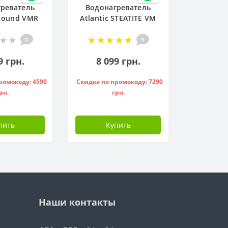
реватель
Водонагреватель
 Round VMR
Atlantic STEATITE VM
W ) - 951136
050 D400-2-BC, -
841209
0
9
9 грн.
8 099 грн.
ромокоду: 4590
Скидка по промокоду: 7290
рн.
грн.
пить
Купить
Наши контакты