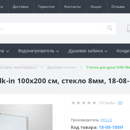
та
Доставка
Гарантия
Контакты
Акции
Отзывы
на
Водонагреватель
Душевая кабина
Конди
ель
Фильтры
 шторы, перегородки)
Душевые стенки
Стенка для душа Volle Wa
k-in 100x200 cм, стекло 8мм, 18-08
Отзывы:
(0)
Производитель:
VOLLE
Код товара:
18-08-100H