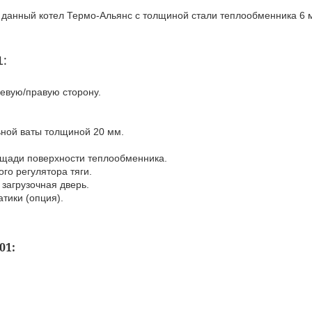
данный котел Термо-Альянс с толщиной стали теплообменника 6 м
:
1
евую/правую сторону.
ьной ваты толщиной 20 мм.
ощади поверхности теплообменника.
го регулятора тяги.
 загрузочная дверь.
тики (опция).
01: