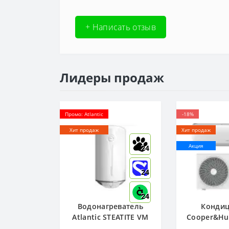
+ Написать отзыв
Лидеры продаж
Промо: Atlantic
-18%
Хит продаж
Хит продаж
Акция
24
24
24
Водонагреватель
Конди
Atlantic STEATITE VM
Cooper&Hun
080 D400-2-BC, -
R32 CH-S