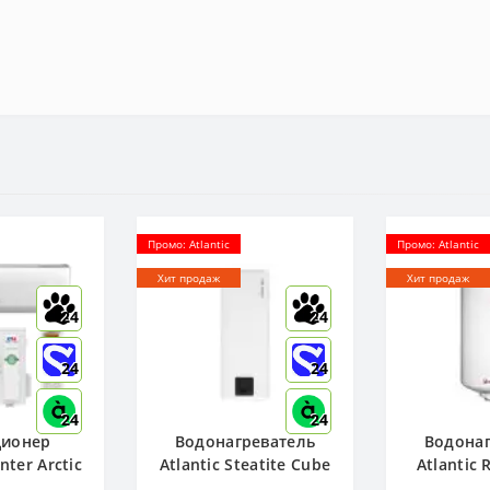
Промо: Atlantic
Промо: Atlantic
Хит продаж
Хит продаж
24
24
24
24
24
24
ционер
Водонагреватель
Водонаг
ter Arctic
Atlantic Steatite Cube
Atlantic
12FTXLA2-
VM 50 S3 C 1500W, -
80 ( 1500 