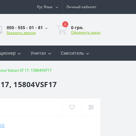
Рус
Язык
Личный кабинет
0
0 грн.
050 - 555 - 01 - 81
Оформить заказ
Заказать звонок
ционер
Унитаз
Смеситель
nce Vulcan SF 17, 15804VSF17
17, 15804VSF17
CE