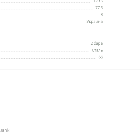
120,5
77,5
3
Украина
2 бара
Сталь
66
АBank