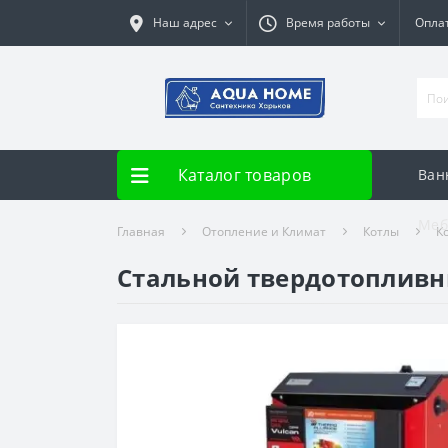
Наш адрес
Время работы
Опла
Каталог товаров
Ван
Меб
Главная
Отопление и Климат
Котлы
К
Стальной твердотопливный