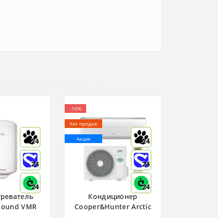
-16%
Хит продаж
Акция
24
24
24
24
24
24
реватель
Кондиционер
 Round VMR
Cooper&Hunter Arctic
W ) - 951136
R32 CH-S09FTXLA2-