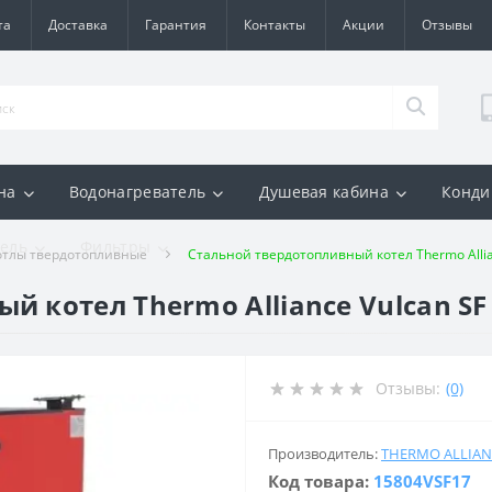
та
Доставка
Гарантия
Контакты
Акции
Отзывы
на
Водонагреватель
Душевая кабина
Конди
ель
Фильтры
отлы твердотопливные
Стальной твердотопливный котел Thermo Allia
 котел Thermo Alliance Vulcan SF 
Отзывы:
(0)
Производитель:
THERMO ALLIAN
Код товара:
15804VSF17