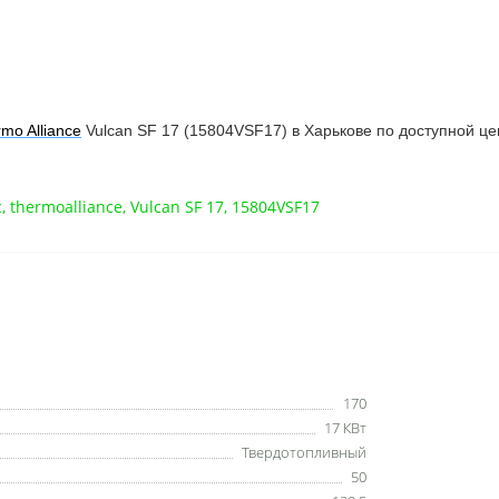
mo Alliance
Vulcan SF 17 (15804VSF17) в Харькове по доступной це
с
,
thermoalliance
,
Vulcan SF 17
,
15804VSF17
170
17 КВт
Твердотопливный
50