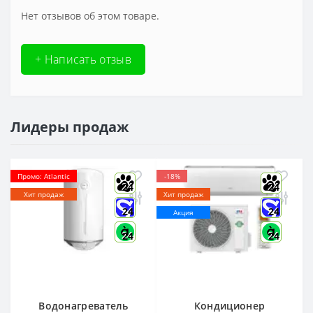
Нет отзывов об этом товаре.
+ Написать отзыв
Лидеры продаж
Промо: Atlantic
-18%
24
24
Хит продаж
Хит продаж
24
24
Акция
24
24
Водонагреватель
Кондиционер