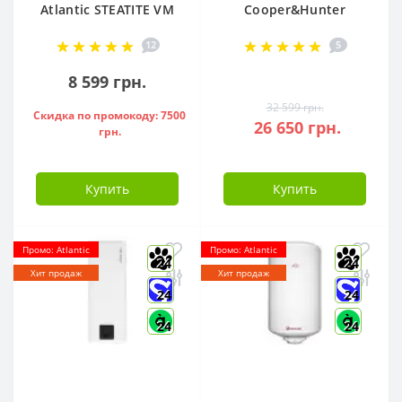
Atlantic STEATITE VM
Cooper&Hunter
080 D400-2-BC, -
Arctic R32 CH-
12
5
851188
S12FTXLA2-NG (WI-
FI)
8 599 грн.
32 599 грн.
Скидка по промокоду: 7500
26 650 грн.
грн.
Купить
Купить
Промо: Atlantic
Промо: Atlantic
24
24
Хит продаж
Хит продаж
24
24
24
24