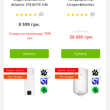
Atlantic STEATITE VM
Cooper&Hunter
080 D400-2-BC, -
Arctic R32 CH-
12
5
851188
S12FTXLA2-NG (WI-
FI)
8 599 грн.
32 599 грн.
Скидка по промокоду: 7500
26 650 грн.
грн.
Купить
Купить
Промо: Atlantic
Промо: Atlantic
24
24
Хит продаж
Хит продаж
24
24
24
24