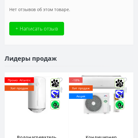
Нет отзывов об этом товаре.
+ Написать отзыв
Лидеры продаж
Промо: Atlantic
-18%
24
24
Хит продаж
Хит продаж
24
24
Акция
24
24
Водонагреватель
Кондиционер