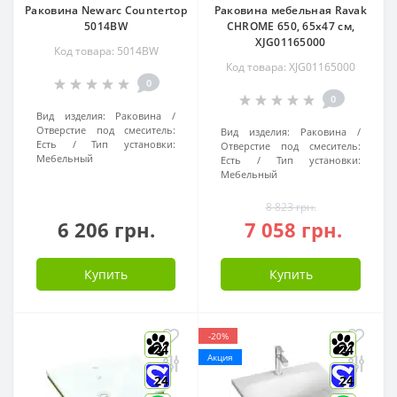
Раковина Newarc Countertop
Раковина мебельная Ravak
5014BW
CHROME 650, 65x47 см,
XJG01165000
Код товара: 5014BW
Код товара: XJG01165000
0
0
Вид изделия:
Раковина
Отверстие под смеситель:
Вид изделия:
Раковина
Есть
Тип установки:
Отверстие под смеситель:
Мебельный
Есть
Тип установки:
Мебельный
8 823 грн.
6 206 грн.
7 058 грн.
Купить
Купить
-20%
24
24
Акция
24
24