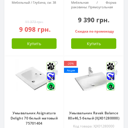
Мебельный
Глубина, см:
38
Мебельная
Форма
раковины:
Прямоугольная
9 390 грн.
11 373 грн.
9 098 грн.
Скидка по промокоду
Купить
Купить
-20%
24
24
Акция
24
24
24
24
Умывальник Asignatura
Умывальник Ravak Balance
Delight 70 белый матовый
80x46,5 белый (XJX01280000)
75701404
Код товара: XJX01280000