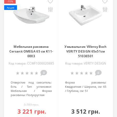
-15%
Акция
Мебельная раковина
Умывальник Villeroy Boch
Cersanit OMEGA 65 см K11-
VERITY DESIGN 65x51см
0003
51036501
Код товара: CCWF1000020885
Код товара: VERITY DESIGN
0
0
Отверстие под смеситель:
Форма раковины:
Есть
Тип установки:
Квадратная
Ширина, см:
65
Мебельная
Форма
Глубина, см:
51
раковины:
Полукруглая
3 789 грн.
3 221 грн.
3 512 грн.