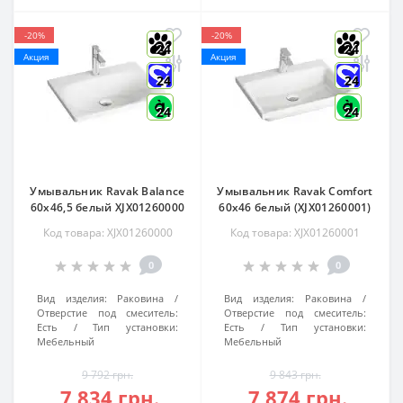
-20%
-20%
24
24
Акция
Акция
24
24
24
24
Умывальник Ravak Balance
Умывальник Ravak Comfort
60x46,5 белый XJX01260000
60x46 белый (XJX01260001)
Код товара: XJX01260000
Код товара: XJX01260001
0
0
Вид изделия:
Раковина
Вид изделия:
Раковина
Отверстие под смеситель:
Отверстие под смеситель:
Есть
Тип установки:
Есть
Тип установки:
Мебельный
Мебельный
9 792 грн.
9 843 грн.
7 834 грн.
7 874 грн.