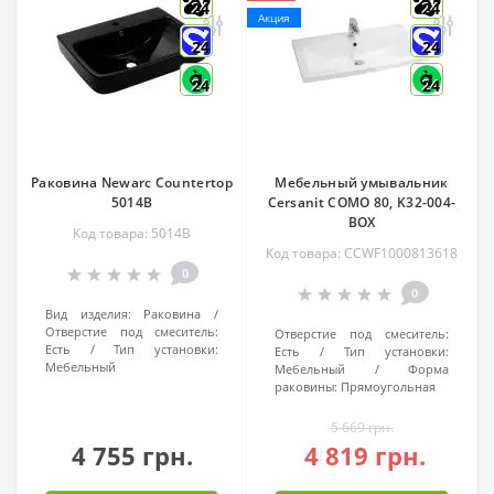
24
24
Акция
24
24
24
24
Раковина Newarc Countertop
Мебельный умывальник
5014B
Cersanit COMO 80, K32-004-
BOX
Код товара: 5014B
Код товара: CCWF1000813618
0
0
Вид изделия:
Раковина
Отверстие под смеситель:
Отверстие под смеситель:
Есть
Тип установки:
Есть
Тип установки:
Мебельный
Мебельный
Форма
раковины:
Прямоугольная
5 669 грн.
4 755 грн.
4 819 грн.