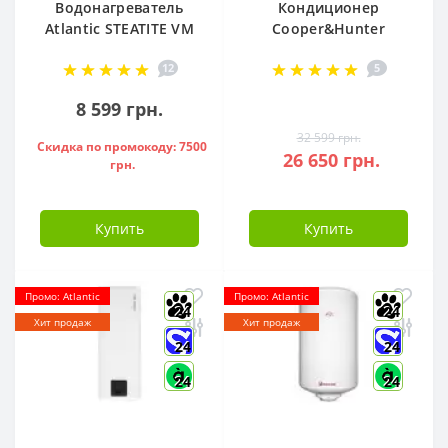
Водонагреватель
Кондиционер
Atlantic STEATITE VM
Cooper&Hunter
080 D400-2-BC, -
Arctic R32 CH-
12
5
851188
S12FTXLA2-NG (WI-
FI)
8 599 грн.
32 599 грн.
Скидка по промокоду: 7500
26 650 грн.
грн.
Купить
Купить
Промо: Atlantic
Промо: Atlantic
24
24
Хит продаж
Хит продаж
24
24
24
24