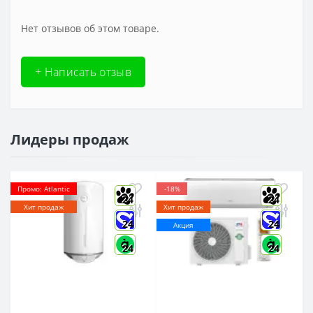
Нет отзывов об этом товаре.
+ Написать отзыв
Лидеры продаж
Промо: Atlantic
-18%
24
24
Хит продаж
Хит продаж
24
24
Акция
24
24