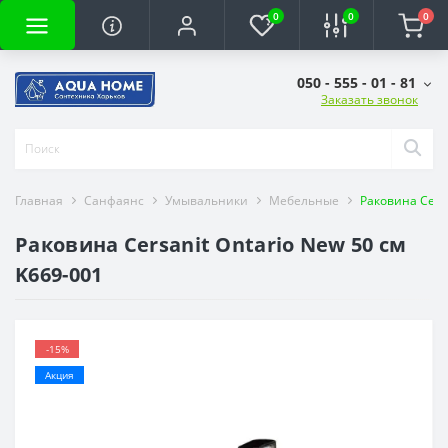
0
0
0
050 - 555 - 01 - 81
Заказать звонок
Главная
Санфаянс
Умывальники
Мебельные
Раковина Cersa
Раковина Cersanit Ontario New 50 см
K669-001
-15%
Акция