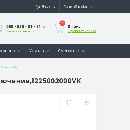
Рус
Язык
Личный кабинет
0
0 грн.
050 - 555 - 01 - 81
Оформить заказ
Заказать звонок
ционер
Унитаз
Смеситель
25002000VK
лючение,I225002000VK