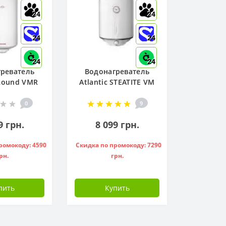
24
24
24
24
24
24
реватель
Водонагреватель
 Round VMR
Atlantic STEATITE VM
W ) - 951136
050 D400-2-BC, -
841209
0
9
9 грн.
8 099 грн.
ромокоду: 4590
Скидка по промокоду: 7290
рн.
грн.
пить
Купить