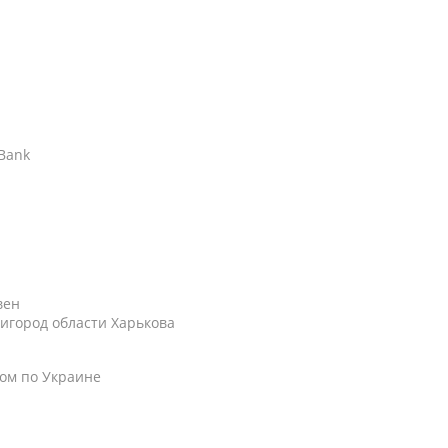
АBank
вен
игород области Харькова
ом по Украине