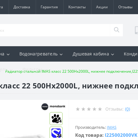
та
Доставка
Гарантия
Контакты
Акции
Отзывы
на
Водонагреватель
Душевая кабина
Конди
ель
Фильтры
Радиатор стальной IMAS класс 22 500Hх2000L, нижнее подключение,I2
класс 22 500Hх2000L, нижнее подк
Отзывы:
(0)
24
Производитель:
IMAS
Код товара:
I225002000VK
24