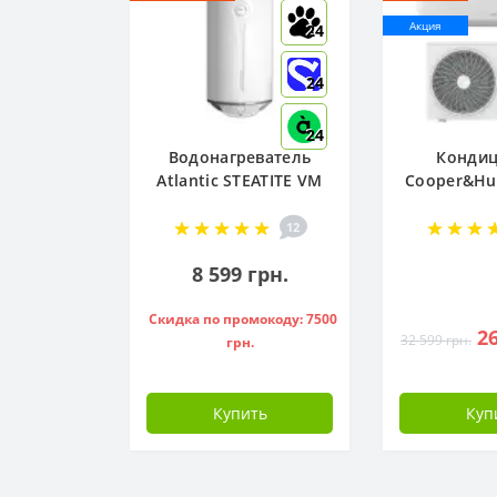
Акция
24
24
24
Водонагреватель
Конди
Atlantic STEATITE VM
Cooper&Hun
080 D400-2-BC, -
R32 CH-S
851188
NG (W
12
8 599 грн.
Скидка по промокоду: 7500
26
32 599 грн.
грн.
Купить
Куп