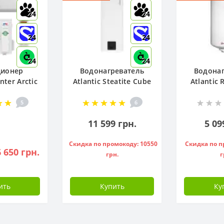
24
24
24
24
24
24
ционер
Водонагреватель
Водонаг
ter Arctic
Atlantic Steatite Cube
Atlantic
12FTXLA2-
VM 50 S3 C 1500W, -
80 ( 1500 
I-FI)
841286
5
6
11 599 грн.
5 09
Скидка по промокоду: 10550
Скидка по п
 650 грн.
грн.
г
ить
Купить
Ку