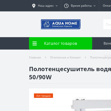
Наш адрес
Время работы
Опла
Каталог товаров
Ван
Меб
Главная
Отопление и Климат
Полотенцесу
Полотенцесушитель водян
50/90W
Хит продаж