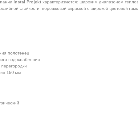
мпании
Instal Projekt
характеризуются: широким диапазоном теплов
ррозийной стойкости; порошковой окраской с широкой цветовой га
ния полотенец
чего водоснабжения
 перегородки
ния 150 мм
трический