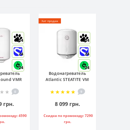
Хит продаж
24
24
24
24
24
24
реватель
Водонагреватель
 Round VMR
Atlantic STEATITE VM
W ) - 951136
050 D400-2-BC, -
841209
0
9
9 грн.
8 099 грн.
ромокоду: 4590
Скидка по промокоду: 7290
рн.
грн.