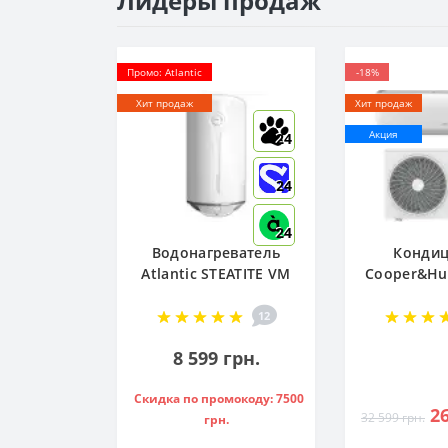
Лидеры продаж
Промо: Atlantic
-18%
Хит продаж
Хит продаж
Акция
24
24
24
Водонагреватель
Конди
Atlantic STEATITE VM
Cooper&Hun
080 D400-2-BC, -
R32 CH-S
851188
NG (W
12
8 599 грн.
Скидка по промокоду: 7500
26
32 599 грн.
грн.