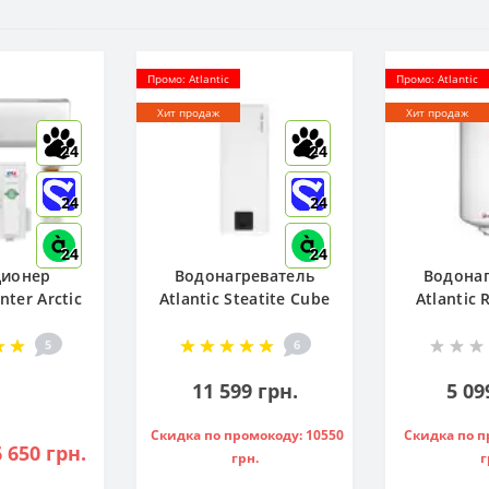
Промо: Atlantic
Промо: Atlantic
Хит продаж
Хит продаж
24
24
24
24
24
24
ционер
Водонагреватель
Водонаг
ter Arctic
Atlantic Steatite Cube
Atlantic
12FTXLA2-
VM 50 S3 C 1500W, -
80 ( 1500 
I-FI)
841286
5
6
11 599 грн.
5 09
Скидка по промокоду: 10550
Скидка по п
 650 грн.
грн.
г