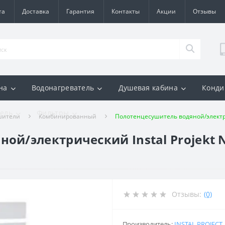
та
Доставка
Гарантия
Контакты
Акции
Отзывы
на
Водонагреватель
Душевая кабина
Конди
ель
Фильтры
шители
Комбинированный
Полотенцесушитель водяной/электри
ой/электрический Instal Projekt 
Отзывы:
(0)
Производитель:
INSTAL PROJECT