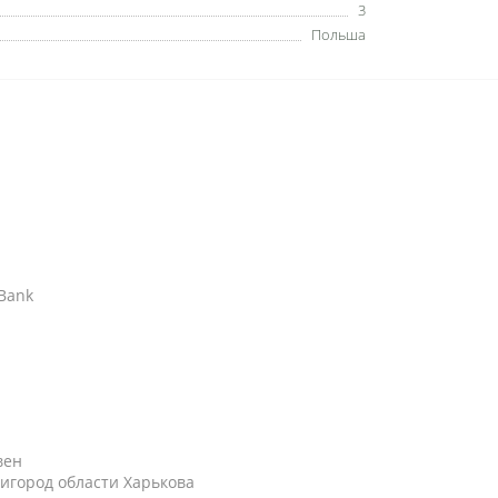
3
Польша
АBank
вен
игород области Харькова