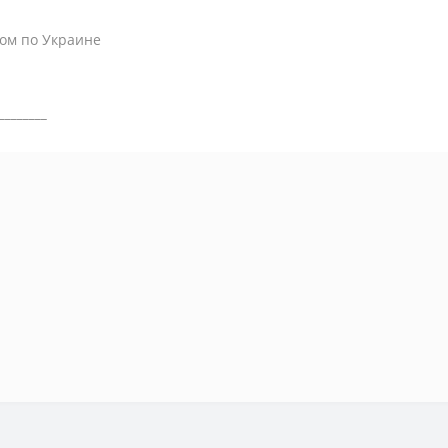
ом по Украине
________