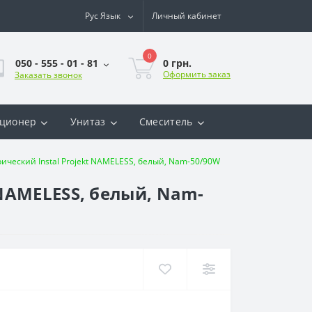
Рус
Язык
Личный кабинет
0
0 грн.
050 - 555 - 01 - 81
Оформить заказ
Заказать звонок
ционер
Унитаз
Смеситель
ческий Instal Projekt NAMELESS, белый, Nam-50/90W
NAMELESS, белый, Nam-