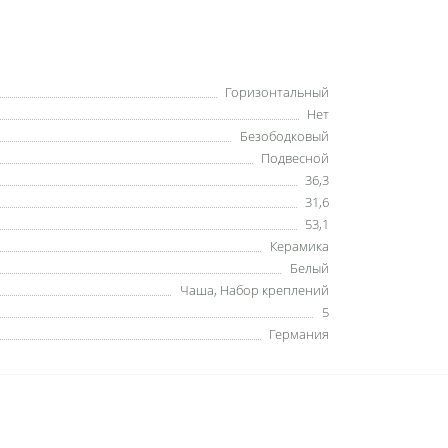
Горизонтальный
Нет
Безободковый
Подвесной
36,3
31,6
53,1
Керамика
Белый
Чаша, Набор креплений
5
Германия