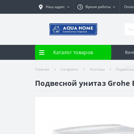
Наш адрес
Время работы
Опла
Каталог товаров
Ван
Меб
Главная
Санфаянс
Унитазы
Подвесны
Подвесной унитаз Grohe B