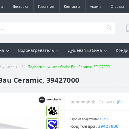
та
Доставка
Гарантия
Контакты
Акции
Отзывы
на
Водонагреватель
Душевая кабина
Конди
ель
Фильтры
е унитазы
Подвесной унитаз Grohe Bau Ceramic, 39427000
au Ceramic, 39427000
Отзывы:
(0)
24
Производитель:
GROHE
Код товара:
39427000
24