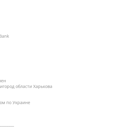
АBank
вен
игород области Харькова
ом по Украине
________