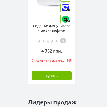
24
24
Сиденье для унитаза
с микролифтом
Grohe Bau Ceramic,
39493000
0
4 752 грн.
Скидка по промокоду - 10%
Купить
Лидеры продаж