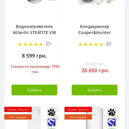
Водонагреватель
Кондиционер
Atlantic STEATITE VM
Cooper&Hunter
080 D400-2-BC, -
Arctic R32 CH-
12
5
851188
S12FTXLA2-NG (WI-
FI)
8 599 грн.
32 599 грн.
Скидка по промокоду: 7500
26 650 грн.
грн.
Купить
Купить
Промо: Atlantic
Промо: Atlantic
24
24
Хит продаж
Хит продаж
24
24