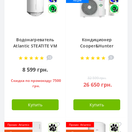
Акция
24
24
Водонагреватель
Кондиционер
Atlantic STEATITE VM
Cooper&Hunter
080 D400-2-BC, -
Arctic R32 CH-
12
5
851188
S12FTXLA2-NG (WI-
FI)
8 599 грн.
32 599 грн.
Скидка по промокоду: 7500
26 650 грн.
грн.
Купить
Купить
Промо: Atlantic
Промо: Atlantic
24
24