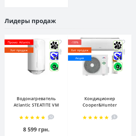
Лидеры продаж
Промо: Atlantic
-18%
24
24
Хит продаж
Хит продаж
24
24
Акция
24
24
Водонагреватель
Кондиционер
Atlantic STEATITE VM
Cooper&Hunter
080 D400-2-BC, -
Arctic R32 CH-
12
5
851188
S12FTXLA2-NG (WI-
FI)
8 599 грн.