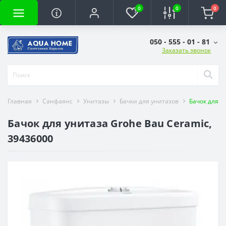
0
0
0
050 - 555 - 01 - 81
Заказать звонок
Главная
Санфаянс
Унитазы
Бачки для унитазов
Бачок для у
Бачок для унитаза Grohe Bau Ceramic,
39436000