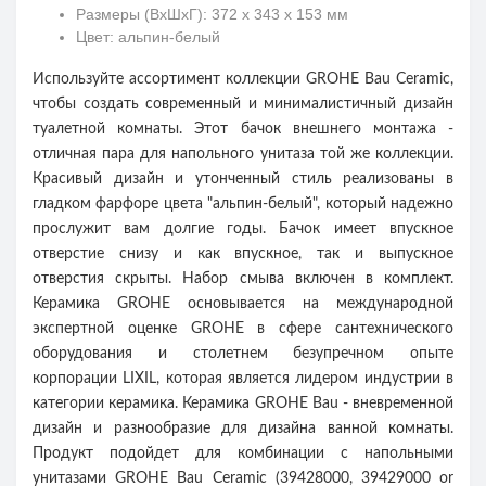
Размеры (ВхШхГ): 372 х 343 х 153 мм
Цвет: альпин-белый
Используйте ассортимент коллекции GROHE Bau Ceramic,
чтобы создать современный и минималистичный дизайн
туалетной комнаты. Этот бачок внешнего монтажа -
отличная пара для напольного унитаза той же коллекции.
Красивый дизайн и утонченный стиль реализованы в
гладком фарфоре цвета "альпин-белый", который надежно
прослужит вам долгие годы. Бачок имеет впускное
отверстие снизу и как впускное, так и выпускное
отверстия скрыты. Набор смыва включен в комплект.
Керамика GROHE основывается на международной
экспертной оценке GROHE в сфере сантехнического
оборудования и столетнем безупречном опыте
корпорации LIXIL, которая является лидером индустрии в
категории керамика. Керамика GROHE Bau - вневременной
дизайн и разнообразие для дизайна ванной комнаты.
Продукт подойдет для комбинации с напольными
унитазами GROHE Bau Ceramic (39428000, 39429000 or