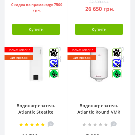
32 599 грн.
Скидка по промокоду: 7500
26 650 грн.
грн.
Купить
Купить
Промо: Atlantic
Промо: Atlantic
24
24
Хит продаж
Хит продаж
24
24
24
24
Водонагреватель
Водонагреватель
Atlantic Steatite
Atlantic Round VMR
Cube VM 50 S3 C
80 ( 1500 W ) -
6
0
1500W, - 841286
951136