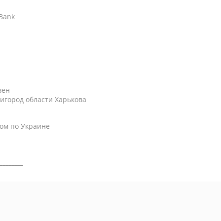
АBank
вен
игород области Харькова
ом по Украине
________