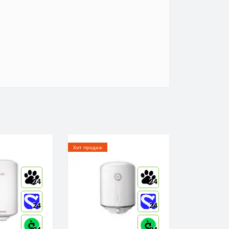
Хит продаж
24
24
24
24