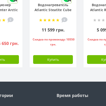
24
24
ционер
Водонагреватель
Водонаг
ter Arctic
Atlantic Steatite Cube
Atlantic
12FTXLA2-
VM 50 S3 C 1500W, -
80 ( 1500 
I-FI)
841286
5
6
11 599 грн.
5 09
Скидка по промокоду: 10550
Скидка по п
 650 грн.
грн.
г
ить
Купить
Ку
гории
Время работы