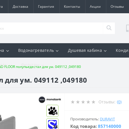
та
Доставка
Гарантия
Контакты
Акции
Отзывы
на
Водонагреватель
Душевая кабина
Конди
ель
Фильтры
D FLOOR полупьедестал для ум. 049112 ,049180
для ум. 049112 ,049180
Отзывы:
(0)
24
Производитель:
DURAVIT
Код товара:
857140000
24