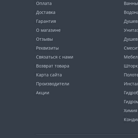
Оплата
Ванны
Доставка
Водон
Гарантия
Душев
О магазине
Унита
Отзывы
Душев
Реквизиты
Смеси
Связаться с нами
Мебел
Возврат товара
Шторк
Карта сайта
Полот
Производители
Инста
Акции
Гидро
Гидро
Химия
Конди