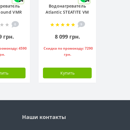
24
24
реватель
Водонагреватель
 Round VMR
Atlantic STEATITE VM
W ) - 951136
050 D400-2-BC, -
841209
0
9
9 грн.
8 099 грн.
ромокоду: 4590
Скидка по промокоду: 7290
рн.
грн.
пить
Купить
Наши контакты