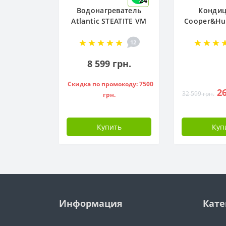
24
Водонагреватель
Конди
Atlantic STEATITE VM
Cooper&Hun
080 D400-2-BC, -
R32 CH-S
851188
NG (W
12
8 599 грн.
Скидка по промокоду: 7500
26
32 599 грн.
грн.
Купить
Куп
Информация
Кате