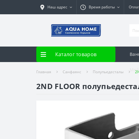
Наш адрес
Время работы
Опла
Каталог товаров
Ван
Меб
Главная
Санфаянс
Полупьедесталы
2N
2ND FLOOR полупьедестал 