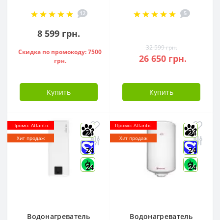
080 D400-2-BC, -
Arctic R32 CH-
12
5
851188
S12FTXLA2-NG (WI-
FI)
8 599 грн.
32 599 грн.
Скидка по промокоду: 7500
26 650 грн.
грн.
Купить
Купить
Промо: Atlantic
Промо: Atlantic
24
24
Хит продаж
Хит продаж
24
24
24
24
Водонагреватель
Водонагреватель