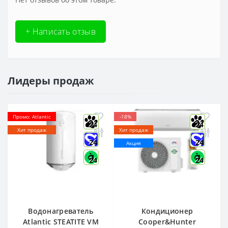
+ Написать отзыв
Лидеры продаж
Промо: Atlantic
-18%
24
24
Хит продаж
Хит продаж
24
24
Акция
24
24
Водонагреватель
Кондиционер
Atlantic STEATITE VM
Cooper&Hunter