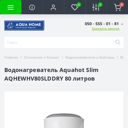
0
0
0
050 - 555 - 01 - 81
Заказать звонок
Главная
Отопление и Климат
Водонагреватели и Бойлеры
Вод
Водонагреватель Aquahot Slim
AQHEWHV80SLDDRY 80 литров