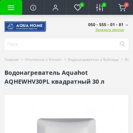
0
0
0
050 - 555 - 01 - 81
Заказать звонок
Главная
Отопление и Климат
Водонагреватели и Бойлеры
Вод
Водонагреватель Aquahot
AQHEWHV30PL квадратный 30 л