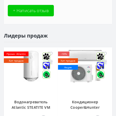
+ Написать отзыв
Лидеры продаж
Промо: Atlantic
-18%
24
24
Хит продаж
Хит продаж
24
24
Акция
24
24
Водонагреватель
Кондиционер
Atlantic STEATITE VM
Cooper&Hunter
080 D400-2-BC, -
Arctic R32 CH-