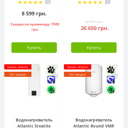
12
5
851188
S12FTXLA2-NG (WI-
FI)
8 599 грн.
32 599 грн.
Скидка по промокоду: 7500
26 650 грн.
грн.
Купить
Купить
Промо: Atlantic
Промо: Atlantic
24
24
Хит продаж
Хит продаж
24
24
24
24
Водонагреватель
Водонагреватель
Atlantic Steatite
Atlantic Round VMR